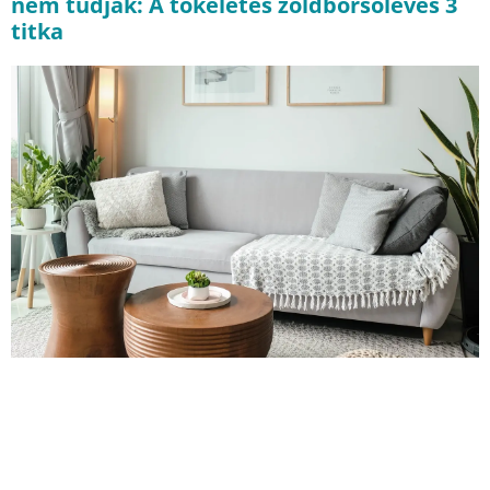
nem tudják: A tökéletes zöldborsóleves 3
titka