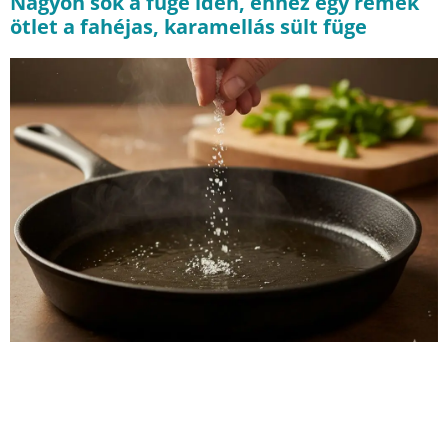
Nagyon sok a füge idén, ehhez egy remek
ötlet a fahéjas, karamellás sült füge