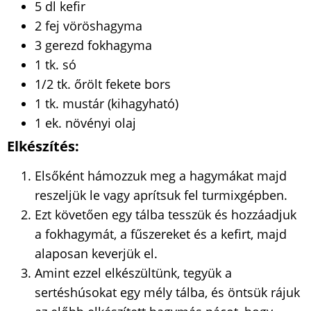
5 dl kefir
2 fej vöröshagyma
3 gerezd fokhagyma
1 tk. só
1/2 tk. őrölt fekete bors
1 tk. mustár (kihagyható)
1 ek. növényi olaj
Elkészítés:
Elsőként hámozzuk meg a hagymákat majd
reszeljük le vagy aprítsuk fel turmixgépben.
Ezt követően egy tálba tesszük és hozzáadjuk
a fokhagymát, a fűszereket és a kefirt, majd
alaposan keverjük el.
Amint ezzel elkészültünk, tegyük a
sertéshúsokat egy mély tálba, és öntsük rájuk