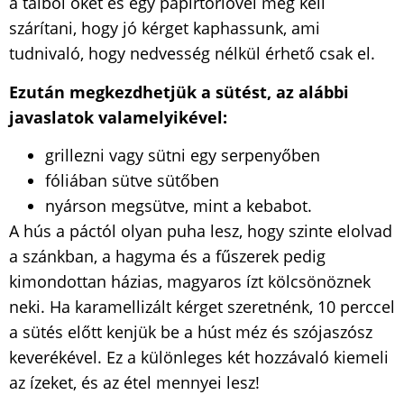
a tálból őket és egy papírtörlővel meg kell
szárítani, hogy jó kérget kaphassunk, ami
tudnivaló, hogy nedvesség nélkül érhető csak el.
Ezután megkezdhetjük a sütést, az alábbi
javaslatok valamelyikével:
grillezni vagy sütni egy serpenyőben
fóliában sütve sütőben
nyárson megsütve, mint a kebabot.
A hús a páctól olyan puha lesz, hogy szinte elolvad
a szánkban, a hagyma és a fűszerek pedig
kimondottan házias, magyaros ízt kölcsönöznek
neki. Ha karamellizált kérget szeretnénk, 10 perccel
a sütés előtt kenjük be a húst méz és szójaszósz
keverékével. Ez a különleges két hozzávaló kiemeli
az ízeket, és az étel mennyei lesz!