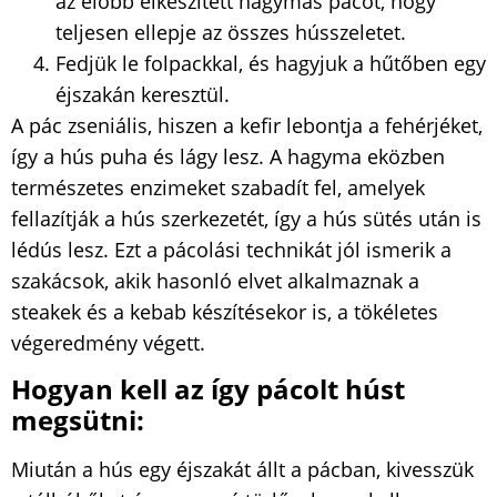
az előbb elkészített hagymás pácot, hogy
teljesen ellepje az összes hússzeletet.
Fedjük le folpackkal, és hagyjuk a hűtőben egy
éjszakán keresztül.
A pác zseniális, hiszen a kefir lebontja a fehérjéket,
így a hús puha és lágy lesz. A hagyma eközben
természetes enzimeket szabadít fel, amelyek
fellazítják a hús szerkezetét, így a hús sütés után is
lédús lesz. Ezt a pácolási technikát jól ismerik a
szakácsok, akik hasonló elvet alkalmaznak a
steakek és a kebab készítésekor is, a tökéletes
végeredmény végett.
Hogyan kell az így pácolt húst
megsütni:
Miután a hús egy éjszakát állt a pácban, kivesszük