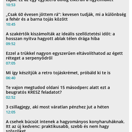
10:53
„Csak 60 évesen jöttem rá”: kevesen tudják, mi a különbség
a fehér és a barna tojás között
10:45
A szakértők kiszámolták az ideális szellőztetési időt: a
hosszan nyitva hagyott ablak télen drága hiba
09:52
Ezzel a trükkel nagyon egyszerűen eltávolíthatod az égett
réteget a serpenyődről
07:05
Mi így készítjük a retro tojáskrémet, próbáld ki te is
06:40
Te vajon megtudod oldani 15 másodperc alatt ezt a
beugratós KRESZ feladatot?
02:52
3 csillagjegy, aki most váratlan pénzhez jut a héten
12:05
A csehek búcsút intenek a hagyományos konyharuháknak.
Itt az új kedvenc: praktikusabb, szebb és nem hagy
szöszöket