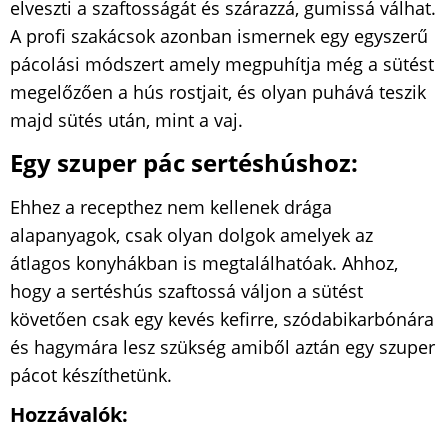
elveszti a szaftosságát és szárazzá, gumissá válhat.
A profi szakácsok azonban ismernek egy egyszerű
pácolási módszert amely megpuhítja még a sütést
megelőzően a hús rostjait, és olyan puhává teszik
majd sütés után, mint a vaj.
Egy szuper pác sertéshúshoz:
Ehhez a recepthez nem kellenek drága
alapanyagok, csak olyan dolgok amelyek az
átlagos konyhákban is megtalálhatóak. Ahhoz,
hogy a sertéshús szaftossá váljon a sütést
követően csak egy kevés kefirre, szódabikarbónára
és hagymára lesz szükség amiből aztán egy szuper
pácot készíthetünk.
Hozzávalók: