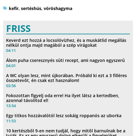
kefír
,
sertéshús
,
vöröshagyma
FRISS
Keverd ezt hozzá a locsolóvízhez, és a muskátlid megállás
nélkül ontja majd magából a szép virágokat
04:11
Álom puha cseresznyés süti recept, ami nagyon egyszerű
04:01
A WC olyan lesz, mint újkorában. Próbáld ki ezt a 3 filléres
összetevőt, én csak ezt használom!
03:56
Fokozottan figyelj oda erre! Ha ilyet látsz a kertedben,
azonnal távolítsd el!
13:54
Egy titkos hozzávalótól lesz sokáig roppanós az uborka
11:53
10 kertészből 9-en nem tudjál, hogy mitől barnulnak be a
tuják. Ez az egy egyszerű dolog elkerüli a figyelmüket