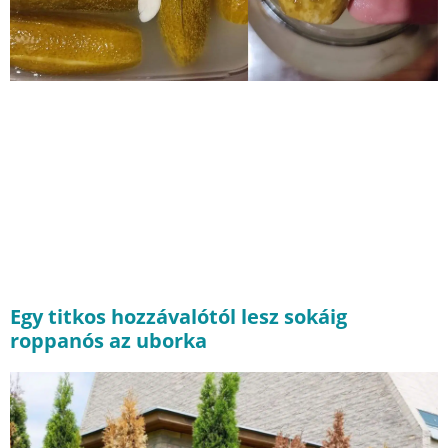
Egy titkos hozzávalótól lesz sokáig
roppanós az uborka