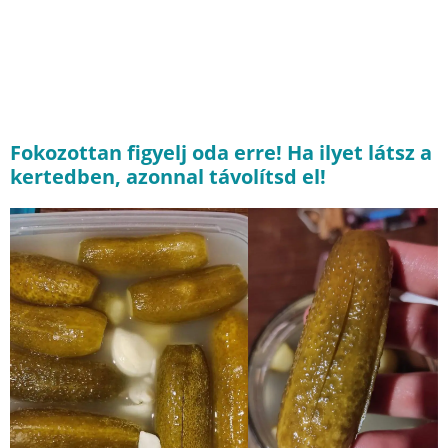
Fokozottan figyelj oda erre! Ha ilyet látsz a
kertedben, azonnal távolítsd el!