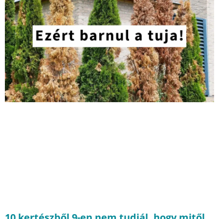
10 kertészből 9-en nem tudjál, hogy mitől