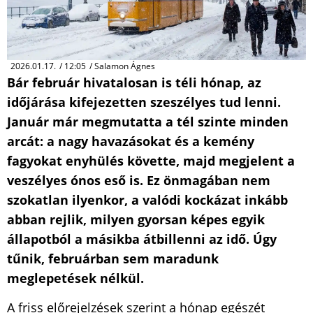
2026.01.17.
/
12:05
/
Salamon Ágnes
Bár február hivatalosan is téli hónap, az
időjárása kifejezetten szeszélyes tud lenni.
Január már megmutatta a tél szinte minden
arcát: a nagy havazásokat és a kemény
fagyokat enyhülés követte, majd megjelent a
veszélyes ónos eső is. Ez önmagában nem
szokatlan ilyenkor, a valódi kockázat inkább
abban rejlik, milyen gyorsan képes egyik
állapotból a másikba átbillenni az idő. Úgy
tűnik, februárban sem maradunk
meglepetések nélkül.
A friss előrejelzések szerint a hónap egészét