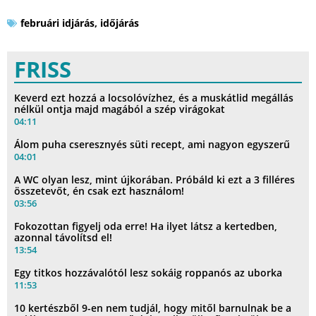
februári idjárás
,
időjárás
FRISS
Keverd ezt hozzá a locsolóvízhez, és a muskátlid megállás
nélkül ontja majd magából a szép virágokat
04:11
Álom puha cseresznyés süti recept, ami nagyon egyszerű
04:01
A WC olyan lesz, mint újkorában. Próbáld ki ezt a 3 filléres
összetevőt, én csak ezt használom!
03:56
Fokozottan figyelj oda erre! Ha ilyet látsz a kertedben,
azonnal távolítsd el!
13:54
Egy titkos hozzávalótól lesz sokáig roppanós az uborka
11:53
10 kertészből 9-en nem tudjál, hogy mitől barnulnak be a