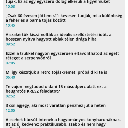
tuják. Ez az egy egyszerű dolog elkerüli a figyelmüket
10:53
„Csak 60 évesen jöttem rá”: kevesen tudják, mi a különbség
a fehér és a barna tojás között
10:45
A szakértők kiszámolták az ideális szellőztetési időt: a
hosszan nyitva hagyott ablak télen drága hiba
09:52
Ezzel a trükkel nagyon egyszerűen eltávolíthatod az égett
réteget a serpenyődről
07:05
Mi így készítjük a retro tojáskrémet, próbáld ki te is
06:40
Te vajon megtudod oldani 15 másodperc alatt ezt a
beugratós KRESZ feladatot?
02:52
3 csillagjegy, aki most váratlan pénzhez jut a héten
12:05
A csehek búcsút intenek a hagyományos konyharuháknak.
Itt az új kedvenc: praktikusabb, szebb és nem hagy