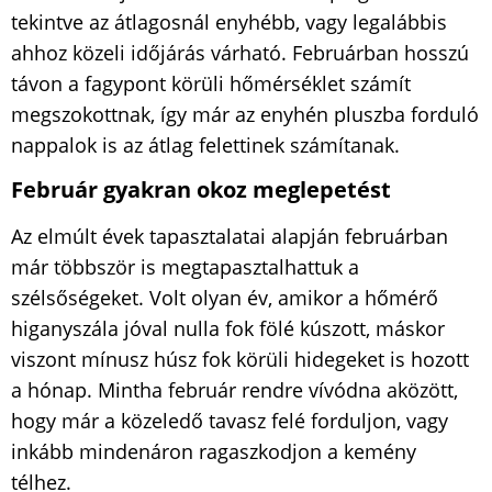
tekintve az átlagosnál enyhébb, vagy legalábbis
ahhoz közeli időjárás várható. Februárban hosszú
távon a fagypont körüli hőmérséklet számít
megszokottnak, így már az enyhén pluszba forduló
nappalok is az átlag felettinek számítanak.
Február gyakran okoz meglepetést
Az elmúlt évek tapasztalatai alapján februárban
már többször is megtapasztalhattuk a
szélsőségeket. Volt olyan év, amikor a hőmérő
higanyszála jóval nulla fok fölé kúszott, máskor
viszont mínusz húsz fok körüli hidegeket is hozott
a hónap. Mintha február rendre vívódna aközött,
hogy már a közeledő tavasz felé forduljon, vagy
inkább mindenáron ragaszkodjon a kemény
télhez.