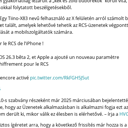
 gyakorlatilag lezárult a „kék és zöld buborékok” körüli vita,
sokkal folytatott beszélgetésekből.
y Tiino-X83 nevű felhasználó az X felületén arról számolt b
et talált, amelyek lehetővé tehetik az RCS-üzenetek végpontt
olását a mobilszolgáltatók számára.
 le RCS de l’iPhone !
d’iOS 26.3 bêta 2, et Apple a ajouté un nouveau paramètre
chiffrement pour le RCS
 encore activé
pic.twitter.com/RkFGH5J5ut
6
3.0-s szabvány részeként már 2025 márciusában bejelentetté
te, hogy az Üzenetek alkalmazásban is alkalmazni fogja ezt a
derült ki, mikor válik ez élesben is elérhetővé. – írja a
HVG
ztos ígéretet arra, hogy a következő frissítés már hozza is a