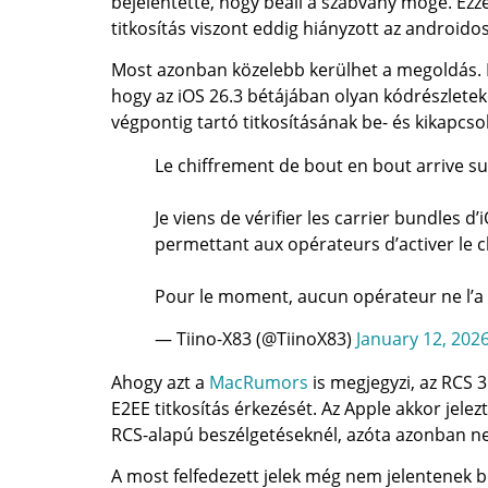
bejelentette, hogy beáll a szabvány mögé. Ezzel
titkosítás viszont eddig hiányzott az androido
Most azonban közelebb kerülhet a megoldás. Eg
hogy az iOS 26.3 bétájában olyan kódrészletek
végpontig tartó titkosításának be- és kikapcs
Le chiffrement de bout en bout arrive sur
Je viens de vérifier les carrier bundles 
permettant aux opérateurs d’activer le 
Pour le moment, aucun opérateur ne l’a
— Tiino-X83 (@TiinoX83)
January 12, 202
Ahogy azt a
MacRumors
is megjegyzi, az RCS 
E2EE titkosítás érkezését. Az Apple akkor jelez
RCS-alapú beszélgetéseknél, azóta azonban nem 
A most felfedezett jelek még nem jelentenek bi