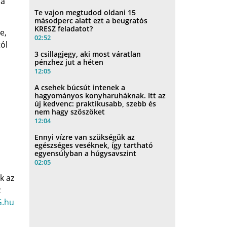
 a
Te vajon megtudod oldani 15
másodperc alatt ezt a beugratós
KRESZ feladatot?
e,
02:52
ól
3 csillagjegy, aki most váratlan
pénzhez jut a héten
12:05
A csehek búcsút intenek a
hagyományos konyharuháknak. Itt az
új kedvenc: praktikusabb, szebb és
nem hagy szöszöket
12:04
Ennyi vízre van szükségük az
egészséges veséknek, így tartható
egyensúlyban a húgysavszint
02:05
k az
z
.hu