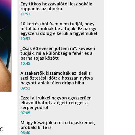
Egy titkos hozzávalótól lesz sokáig
roppanós az uborka
11:53
10 kertészből 9-en nem tudjál, hogy
mitől barnulnak be a tuják. Ez az egy
egyszerű dolog elkerüli a figyelmüket
10:53
„Csak 60 évesen jöttem rá”: kevesen
tudják, mi a különbség a fehér és a
barna tojás között
10:45
A szakértők kiszámolták az ideális
szellőztetési időt: a hosszan nyitva
hagyott ablak télen drága hiba
09:52
Ezzel a trükkel nagyon egyszerűen
eltávolíthatod az égett réteget a
serpenyődről
07:05
Mi így készítjük a retro tojáskrémet,
próbáld ki te is
ég
06:40