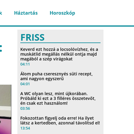
k
Háztartás
Horoszkóp
FRISS
:
Keverd ezt hozzá a locsolóvízhez, és a
muskátlid megállás nélkül ontja majd
magából a szép virágokat
04:11
Álom puha cseresznyés süti recept,
ami nagyon egyszerű
04:01
A WC olyan lesz, mint újkorában.
Próbáld ki ezt a 3 filléres összetevőt,
én csak ezt használom!
03:56
Fokozottan figyelj oda erre! Ha ilyet
látsz a kertedben, azonnal távolítsd el!
13:54