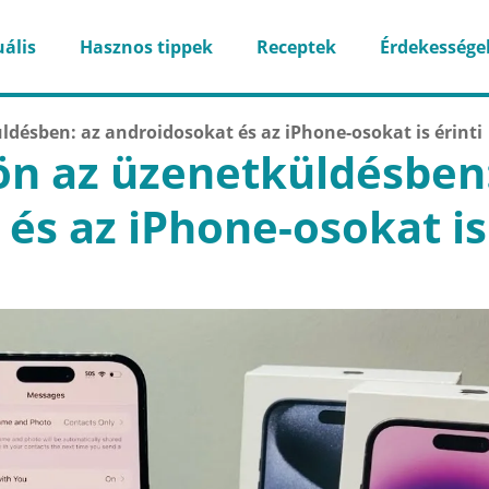
ális
Hasznos tippek
Receptek
Érdekessége
ldésben: az androidosokat és az iPhone-osokat is érinti
jön az üzenetküldésben
és az iPhone-osokat is