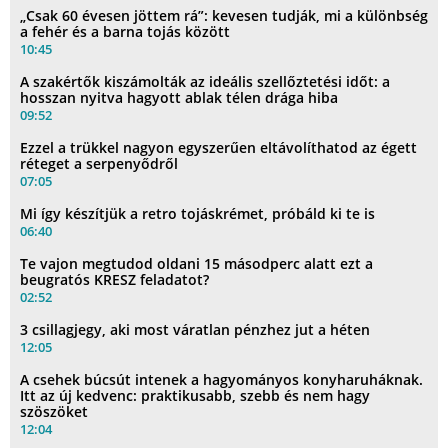
„Csak 60 évesen jöttem rá”: kevesen tudják, mi a különbség
a fehér és a barna tojás között
10:45
A szakértők kiszámolták az ideális szellőztetési időt: a
hosszan nyitva hagyott ablak télen drága hiba
09:52
Ezzel a trükkel nagyon egyszerűen eltávolíthatod az égett
réteget a serpenyődről
07:05
Mi így készítjük a retro tojáskrémet, próbáld ki te is
06:40
Te vajon megtudod oldani 15 másodperc alatt ezt a
beugratós KRESZ feladatot?
02:52
3 csillagjegy, aki most váratlan pénzhez jut a héten
12:05
A csehek búcsút intenek a hagyományos konyharuháknak.
Itt az új kedvenc: praktikusabb, szebb és nem hagy
szöszöket
12:04