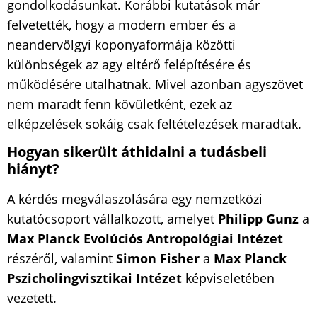
gondolkodásunkat. Korábbi kutatások már
felvetették, hogy a modern ember és a
neandervölgyi koponyaformája közötti
különbségek az agy eltérő felépítésére és
működésére utalhatnak. Mivel azonban agyszövet
nem maradt fenn kövületként, ezek az
elképzelések sokáig csak feltételezések maradtak.
Hogyan sikerült áthidalni a tudásbeli
hiányt?
A kérdés megválaszolására egy nemzetközi
kutatócsoport vállalkozott, amelyet
Philipp Gunz
a
Max Planck Evolúciós Antropológiai Intézet
részéről, valamint
Simon Fisher
a
Max Planck
Pszicholingvisztikai Intézet
képviseletében
vezetett.