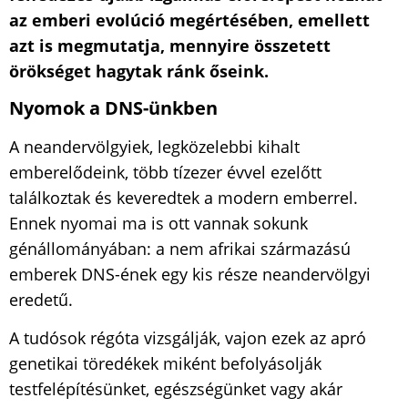
az emberi evolúció megértésében, emellett
azt is megmutatja, mennyire összetett
örökséget hagytak ránk őseink.
Nyomok a DNS-ünkben
A neandervölgyiek, legközelebbi kihalt
emberelődeink, több tízezer évvel ezelőtt
találkoztak és keveredtek a modern emberrel.
Ennek nyomai ma is ott vannak sokunk
génállományában: a nem afrikai származású
emberek DNS-ének egy kis része neandervölgyi
eredetű.
A tudósok régóta vizsgálják, vajon ezek az apró
genetikai töredékek miként befolyásolják
testfelépítésünket, egészségünket vagy akár