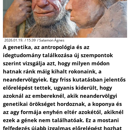
2026.01.19.
/
15:39
/
Salamon Ágnes
A genetika, az antropológia és az
idegtudomány találkozása új szempontok
szerint vizsgálja azt, hogy milyen módon
hatnak ránk máig kihalt rokonaink, a
neandervölgyiek. Egy friss kutatásban jelentős
előrelépést tettek, ugyanis kiderült, hogy
azoknál az embereknél, akik neandervölgyi
genetikai örökséget hordoznak, a koponya és
az agy formája enyhén eltér azokétól, akiknél
ezek a gének nem találhatóak. Ez a mostani
felfedezés újabb izgalmas előrelépést hozhat