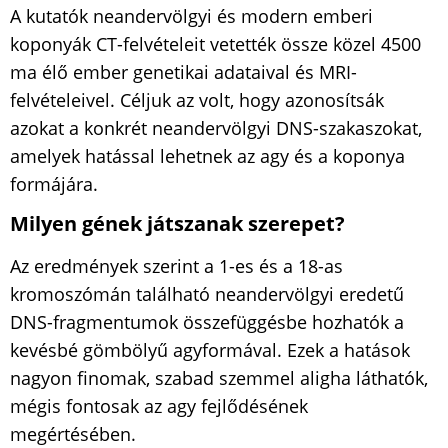
A kutatók neandervölgyi és modern emberi
koponyák CT-felvételeit vetették össze közel 4500
ma élő ember genetikai adataival és MRI-
felvételeivel. Céljuk az volt, hogy azonosítsák
azokat a konkrét neandervölgyi DNS-szakaszokat,
amelyek hatással lehetnek az agy és a koponya
formájára.
Milyen gének játszanak szerepet?
Az eredmények szerint a 1-es és a 18-as
kromoszómán található neandervölgyi eredetű
DNS-fragmentumok összefüggésbe hozhatók a
kevésbé gömbölyű agyformával. Ezek a hatások
nagyon finomak, szabad szemmel aligha láthatók,
mégis fontosak az agy fejlődésének
megértésében.