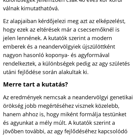
válnak kimutathatóvá.
Ez alapjaiban kérdőjelezi meg azt az elképzelést,
hogy ezek az eltérések már a csecsemőknél is
jelen lennének. A kutatók szerint a modern
emberek és a neandervölgyiek újszülöttként
nagyon hasonló koponya- és agyformával
rendelkeztek, a különbségek pedig az agy születés
utáni fejlődése során alakultak ki.
Merre tart a kutatás?
Az eredmények nemcsak a neandervölgyi genetikai
örökség jobb megértéséhez visznek közelebb,
hanem ahhoz is, hogy miként formálja testünket
és agyunkat a mély múlt. A kutatók szerint a
jövőben további, az agy fejlődéséhez kapcsolódó