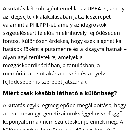
A kutatás két kulcsgént emel ki: az UBR4-et, amely
az idegsejtek kialakulásában játszik szerepet,
valamint a PHLPP1-et, amely az idegrostok
szigeteléséért felelős mielinhüvely fejlődésében
fontos. Különösen érdekes, hogy ezek a genetikai
hatások főként a putamenre és a kisagyra hatnak –
olyan agyi területekre, amelyek a
mozgáskoordinációban, a tanulásban, a
memóriában, sőt akár a beszéd és a nyelv
fejlődésében is szerepet játszanak.
Miért csak később látható a különbség?
A kutatás egyik legmeglepőbb megállapítása, hogy
a neandervölgyi genetikai örökséggel összefüggő
koponyaformák nem születéskor jelennek meg. A
különbségek jellemzően csak 40 éves kor körül