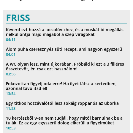
FRISS
Keverd ezt hozzá a locsolóvízhez, és a muskátlid megállás
nélkül ontja majd magából a szép virágokat
04:11
Álom puha cseresznyés süti recept, ami nagyon egyszerű
04:01
A WC olyan lesz, mint újkorában. Próbáld ki ezt a 3 filléres
összetevőt, én csak ezt használom!
03:56
Fokozottan figyelj oda erre! Ha ilyet látsz a kertedben,
azonnal távolítsd el!
13:54
Egy titkos hozzávalótól lesz sokáig roppanós az uborka
11:53
10 kertészből 9-en nem tudjál, hogy mitől barnulnak be a
tuják. Ez az egy egyszerű dolog elkerüli a figyelmüket
10:53