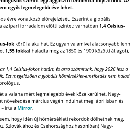
rológusok szerint egy aggasztó tendencia folytatódik. Az 
lem egyik legmelegebb éve lehet.
s évre vonatkozó előrejelzését. Eszerint a globális
az ipari forradalom előtti szintet: várhatóan
1,4 Celsius-
ius-fok
körül alakulhat. Ez ugyan valamivel alacsonyabb lenn
let
1,55 fokkal
haladta meg az 1850 és 1900 közötti átlagot),
az 1,4 Celsius-fokos határt, és arra számítunk, hogy 2026 lesz a
ik. Ezt megelőzően a globális hőmérséklet-emelkedés nem halad
rológus.
mét a valaha mért legmelegebb évek közé kerülhet. Nagy-
 növekedése március végén indulhat meg, áprilisban és
– írta a
Mirror
.
zt sem, hogy idén új hőmérsékleti rekordok dőlhetnek meg,
z, Szlovákiához és Csehországhoz hasonlóan) Nagy-