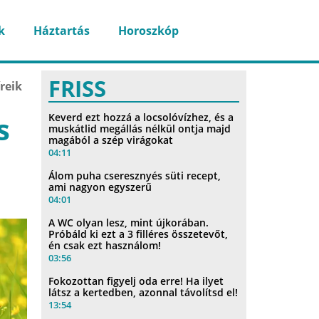
k
Háztartás
Horoszkóp
FRISS
reik
s
Keverd ezt hozzá a locsolóvízhez, és a
muskátlid megállás nélkül ontja majd
magából a szép virágokat
04:11
Álom puha cseresznyés süti recept,
ami nagyon egyszerű
04:01
A WC olyan lesz, mint újkorában.
Próbáld ki ezt a 3 filléres összetevőt,
én csak ezt használom!
03:56
Fokozottan figyelj oda erre! Ha ilyet
látsz a kertedben, azonnal távolítsd el!
13:54