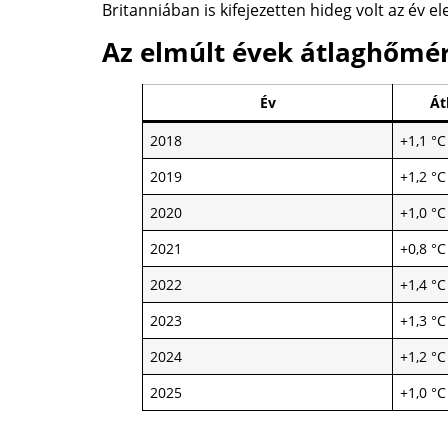
Britanniában is kifejezetten hideg volt az év ele
Az elmúlt évek átlaghőmér
Év
Át
2018
+1,1 °C
2019
+1,2 °C
2020
+1,0 °C
2021
+0,8 °C
2022
+1,4 °C
2023
+1,3 °C
2024
+1,2 °C
2025
+1,0 °C