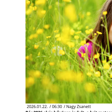
2026.01.22.
/
06:30
/
Nagy Zsanett