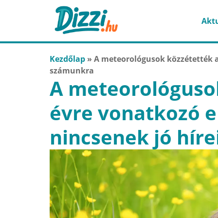
Aktu
Kezdőlap
»
A meteorológusok közzétették a 
számunkra
A meteorológusok
évre vonatkozó e
nincsenek jó hír