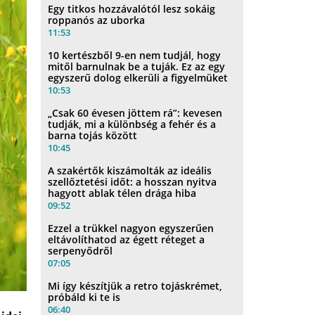
Egy titkos hozzávalótól lesz sokáig
roppanós az uborka
11:53
10 kertészből 9-en nem tudjál, hogy
mitől barnulnak be a tuják. Ez az egy
egyszerű dolog elkerüli a figyelmüket
10:53
„Csak 60 évesen jöttem rá”: kevesen
tudják, mi a különbség a fehér és a
barna tojás között
10:45
A szakértők kiszámolták az ideális
szellőztetési időt: a hosszan nyitva
hagyott ablak télen drága hiba
09:52
Ezzel a trükkel nagyon egyszerűen
eltávolíthatod az égett réteget a
serpenyődről
07:05
Mi így készítjük a retro tojáskrémet,
próbáld ki te is
06:40