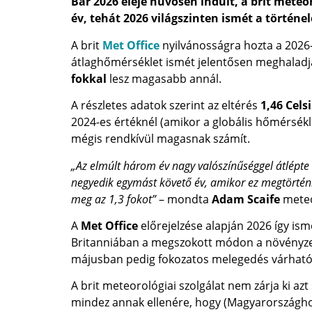
Bár 2026 eleje hűvösen indult, a brit meteo
év, tehát 2026 világszinten ismét a történe
A brit
Met Office
nyilvánosságra hozta a 2026-o
átlaghőmérséklet ismét jelentősen meghaladja 
fokkal
lesz magasabb annál.
A részletes adatok szerint az eltérés
1,46 Cels
2024-es értéknél (amikor a globális hőmérsék
mégis rendkívül magasnak számít.
„Az elmúlt három év nagy valószínűséggel átlépte 
negyedik egymást követő év, amikor ez megtörtén
meg az 1,3 fokot”
– mondta
Adam Scaife
meteo
A
Met Office
előrejelzése alapján 2026 így is
Britanniában a megszokott módon a növényzet
májusban pedig fokozatos melegedés várható 
A brit meteorológiai szolgálat nem zárja ki a
mindez annak ellenére, hogy (Magyarországho