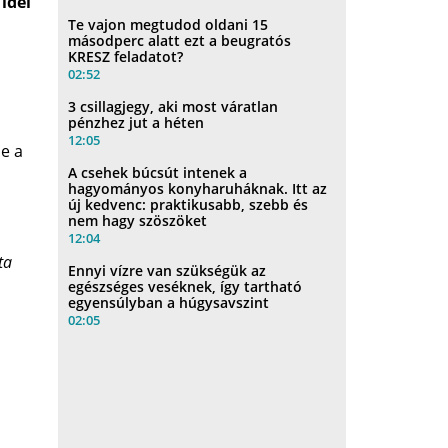
idei
Te vajon megtudod oldani 15
másodperc alatt ezt a beugratós
KRESZ feladatot?
02:52
3 csillagjegy, aki most váratlan
pénzhez jut a héten
12:05
e a
A csehek búcsút intenek a
hagyományos konyharuháknak. Itt az
új kedvenc: praktikusabb, szebb és
nem hagy szöszöket
12:04
ta
Ennyi vízre van szükségük az
egészséges veséknek, így tartható
egyensúlyban a húgysavszint
02:05