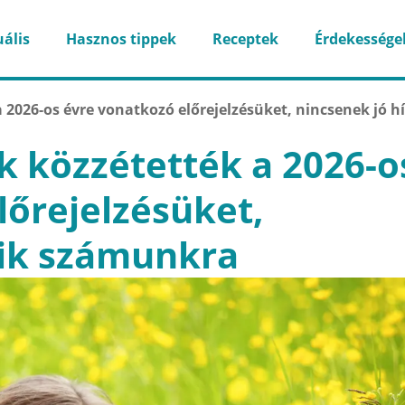
ális
Hasznos tippek
Receptek
Érdekessége
2026-os évre vonatkozó előrejelzésüket, nincsenek jó hí
 közzétették a 2026-o
lőrejelzésüket,
eik számunkra