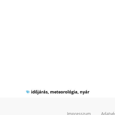
időjárás
,
meteorológia
,
nyár
Impresszum
Adatvé