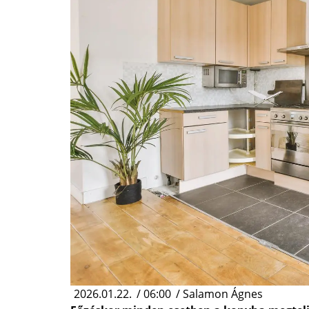
2026.01.22.
/
06:00
/
Salamon Ágnes