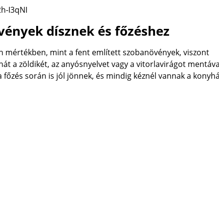
h-I3qNI
növények dísznek és főzéshez
an mértékben, mint a fent említett szobanövények, viszont
ehát a zöldikét, az anyósnyelvet vagy a vitorlavirágot mentáva
 főzés során is jól jönnek, és mindig kéznél vannak a konyh