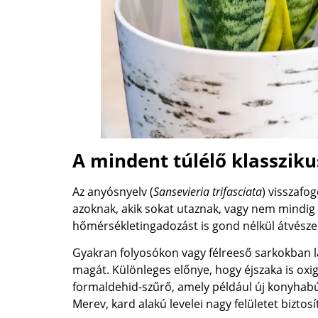
A mindent túlélő klassziku
Az anyósnyelv (
Sansevieria trifasciata
) visszafo
azoknak, akik sokat utaznak, vagy nem mindig
hőmérsékletingadozást is gond nélkül átvészel
Gyakran folyosókon vagy félreeső sarkokban lá
magát. Különleges előnye, hogy éjszaka is oxi
formaldehid-szűrő, amely például új konyhabút
Merev, kard alakú levelei nagy felületet bizt