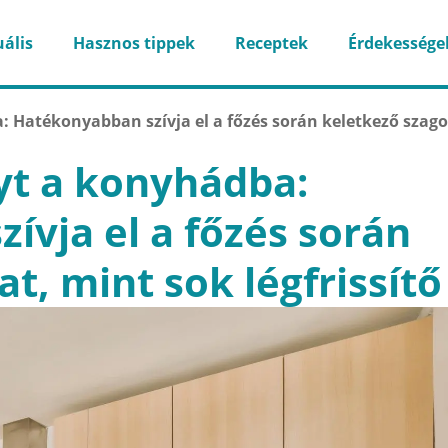
ális
Hasznos tippek
Receptek
Érdekessége
: Hatékonyabban szívja el a főzés során keletkező szago
yt a konyhádba:
ívja el a főzés során
t, mint sok légfrissítő