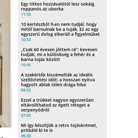
Egy titkos hozzávalótól lesz sokáig
roppanós az uborka
11:53
10 kertészből 9-en nem tudjál, hogy
mitől barnulnak be a tuják. Ez az egy
egyszerű dolog elkerüli a figyelmüket
10:53
„Csak 60 évesen jöttem rá”: kevesen
tudják, mi a különbség a fehér és a
barna tojás között
10:45
A szakértők kiszámolták az ideális
szellőztetési időt: a hosszan nyitva
hagyott ablak télen drága hiba
09:52
Ezzel a trükkel nagyon egyszerűen
eltávolíthatod az égett réteget a
serpenyődről
07:05
Mi így készítjük a retro tojáskrémet,
próbáld ki te is
06:40