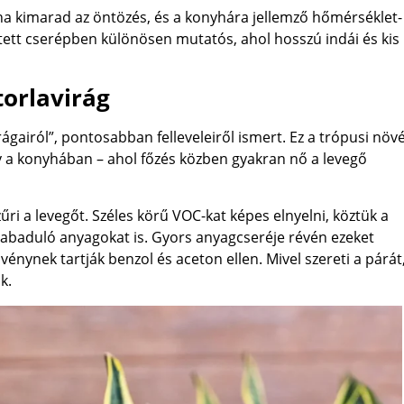
a kimarad az öntözés, és a konyhára jellemző hőmérséklet-
ett cserépben különösen mutatós, ahol hosszú indái és kis
torlavirág
irágairól”, pontosabban felleveleiről ismert. Ez a trópusi növ
gy a konyhában – ahol főzés közben gyakran nő a levegő
i a levegőt. Széles körű VOC-kat képes elnyelni, köztük a
lszabaduló anyagokat is. Gyors anyagcseréje révén ezeket
énynek tartják benzol és aceton ellen. Mivel szereti a párát
k.