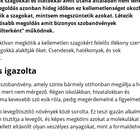
 szagokkal és illatokkal amit utána általában nem leh
megoldás azonban hideg időben ez kellemetlenséget okoz
edik a szagokat, mintsem megszüntetik azokat. Létezik
rtósabb megoldás amit bizonyos szobanövények
ofilterként” működnek.
tívan megkötik a kellemetlen szagokért felelős illékony sze
gokká alakítják őket. Csendesek, hatékonyak, és sok
.
s igazolta
 szobanövény, amely szinte bármely otthonban megállja a he
s, mert nem mérgező. Régen iskolákban, hivatalokban és
– ma kevesebb szó esik róla, pedig megérdemelné a figyelmet
levegőtisztító növények közé sorolta. Ez teszi igazán alkal
 tisztítja a levegőt, és képes megkötni azokat a molekulákat 
llett eltávolít olyan veszélyes anyagokat, mint a formaldehi