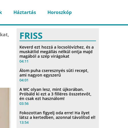
k
Háztartás
Horoszkóp
FRISS
kat,
Keverd ezt hozzá a locsolóvízhez, és a
muskátlid megállás nélkül ontja majd
magából a szép virágokat
04:11
Álom puha cseresznyés süti recept,
ami nagyon egyszerű
04:01
A WC olyan lesz, mint újkorában.
Próbáld ki ezt a 3 filléres összetevőt,
én csak ezt használom!
03:56
Fokozottan figyelj oda erre! Ha ilyet
látsz a kertedben, azonnal távolítsd el!
13:54