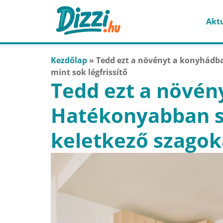
Aktu
Kezdőlap
»
Tedd ezt a növényt a konyhádba
mint sok légfrissítő
Tedd ezt a növén
Hatékonyabban sz
keletkező szagoka