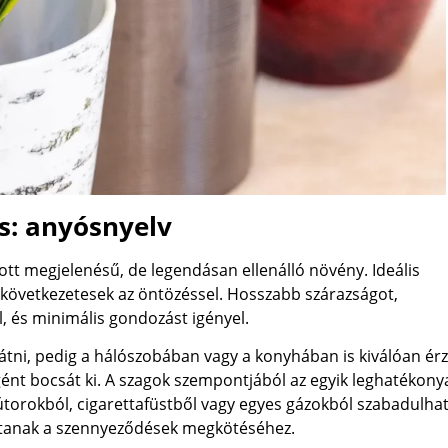
s: anyósnyelv
gott megjelenésű, de legendásan ellenálló növény. Ideális
 következetesek az öntözéssel. Hosszabb szárazságot,
, és minimális gondozást igényel.
tni, pedig a hálószobában vagy a konyhában is kiválóan érz
gént bocsát ki. A szagok szempontjából az egyik leghatékon
orokból, cigarettafüstből vagy egyes gázokból szabadulhat 
osítanak a szennyeződések megkötéséhez.