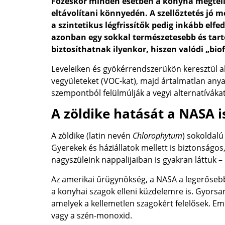
Főzéskor minden esetben a konyha megtelik
eltávolítani könnyedén. A szellőztetés jó 
a szintetikus légfrissítők pedig inkább elf
azonban egy sokkal természetesebb és ta
biztosíthatnak ilyenkor, hiszen valódi „bi
Leveleiken és gyökérrendszerükön keresztül ak
vegyületeket (VOC-kat), majd ártalmatlan anya
szempontból felülmúlják a vegyi alternatívákat
A zöldike hatását a NASA i
A zöldike (latin nevén
Chlorophytum
) sokoldalú
Gyerekek és háziállatok mellett is biztonságo
nagyszüleink nappalijaiban is gyakran láttuk 
Az amerikai űrügynökség, a NASA a legerősebb 
a konyhai szagok elleni küzdelemre is. Gyorsan
amelyek a kellemetlen szagokért felelősek. Eme
vagy a szén-monoxid.