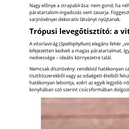
Nagy előnye a strapabírása: nem gond, ha néh
páratartalom-ingadozás sem zavarja. Függeszt
sarjnövényei dekoratív látványt nyújtanak.
Trópusi levegőtisztító: a vi
A vitorlavirág (
Spathiphyllum
) elegáns fehér „v
kifejezetten kedveli a magas páratartalmat, í
nedvessége – ideális környezetre talál.
Nemcsak dísznövény: rendkívül hatékonyan szűr
tisztítószerekből vagy az odaégett ételből fe
hatékonyan lebontja, ezért az egyik legjobb növ
konyhában szó szerint csúcsformában dolgozi