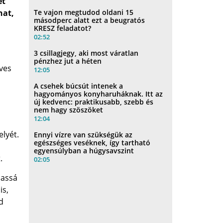
et
Te vajon megtudod oldani 15
hat,
másodperc alatt ezt a beugratós
KRESZ feladatot?
02:52
3 csillagjegy, aki most váratlan
pénzhez jut a héten
rves
12:05
A csehek búcsút intenek a
hagyományos konyharuháknak. Itt az
új kedvenc: praktikusabb, szebb és
nem hagy szöszöket
12:04
lyét.
Ennyi vízre van szükségük az
egészséges veséknek, így tartható
egyensúlyban a húgysavszint
.
02:05
massá
is,
d