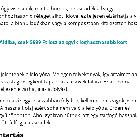
úgy viselkedik, mint a homok, de zsiradékkal vagy
oz hasonló réteget alkot. Idővel ez teljesen elzárhatja a v
tható: a biohulladékban vagy a komposztban kifejezetten ha
ldiba, csak 5999 Ft lesz az egyik leghasznosabb kerti
 jelentenek a lefolyóra. Melegen folyékonyak, így ártalmatla
 vastag rétegként tapadnak a csövek falára. Ez a bevonat
ljesen elzárhatja az átfolyást.
m a víz egyre lassabban folyik le, kellemetlen szagok jele
 A használt olaj ezért soha nem való a lefolyóba. Érdemes
yűjtőponton. Ahol gyakran sütnek, ott egy zsírfogó használa
tt felfogja a zsiradékot.
ntartás