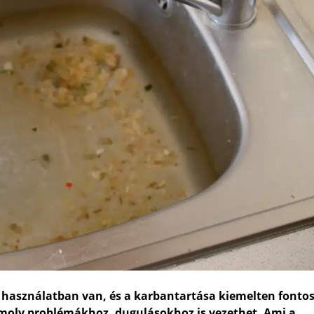
használatban van, és a karbantartása kiemelten fontos
omoly problémákhoz, dugulásokhoz is vezethet. Ami a