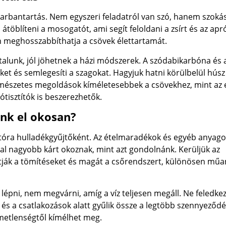
arbantartás. Nem egyszeri feladatról van szó, hanem szokás
átöblíteni a mosogatót, ami segít feloldani a zsírt és az apr
en meghosszabbíthatja a csövek élettartamát.
talunk, jól jöhetnek a házi módszerek. A szódabikarbóna és 
ket és semlegesíti a szagokat. Hagyjuk hatni körülbelül húsz
 természetes megoldások kíméletesebbek a csövekhez, mint az 
ótisztítók is beszerezhetők.
unk el okosan?
tóra hulladékgyűjtőként. Az ételmaradékok és egyéb anyago
l nagyobb kárt okoznak, mint azt gondolnánk. Kerüljük az
hatják a tömítéseket és magát a csőrendszert, különösen mű
lépni, nem megvárni, amíg a víz teljesen megáll. Ne feledke
n és a csatlakozások alatt gyűlik össze a legtöbb szennyeződé
emetlenségtől kímélhet meg.