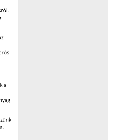
ról.
ó
az
erős
k a
anyag
zzünk
s.