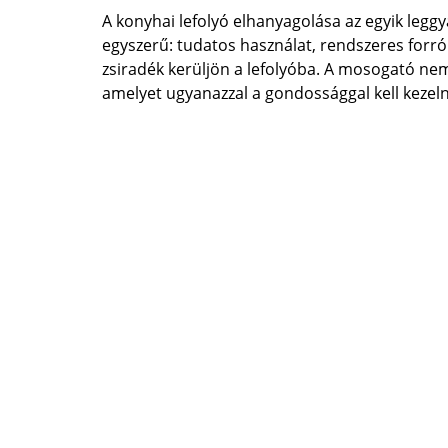
A konyhai lefolyó elhanyagolása az egyik legg
egyszerű: tudatos használat, rendszeres forró v
zsiradék kerüljön a lefolyóba. A mosogató nem
amelyet ugyanazzal a gondossággal kell kezel