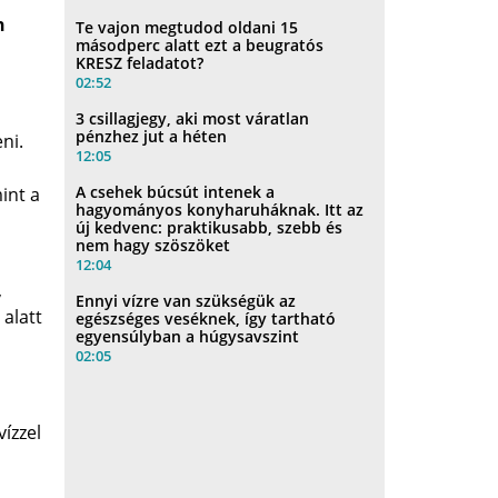
n
Te vajon megtudod oldani 15
másodperc alatt ezt a beugratós
KRESZ feladatot?
02:52
3 csillagjegy, aki most váratlan
pénzhez jut a héten
ni.
12:05
A csehek búcsút intenek a
int a
hagyományos konyharuháknak. Itt az
új kedvenc: praktikusabb, szebb és
nem hagy szöszöket
12:04
,
Ennyi vízre van szükségük az
 alatt
egészséges veséknek, így tartható
egyensúlyban a húgysavszint
02:05
ízzel