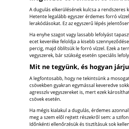
A dugulás elkerülésének kulcsa a rendszeres k
Hetente legalább egyszer érdemes forró vízzel 
lerakódásokat. Ez az egyszerű lépés jelentős
Ha enyhe szagot vagy lassabb lefolyást tapasz
ecet keveréke feloldja a kisebb szennyeződése
percig, majd öblítsük le forró vízzel. Ezek a
vegyszerek, bár szükség esetén speciális lefoly
Mit ne tegyünk, és hogyan járj
A legfontosabb, hogy ne tekintsünk a mosoga
csövekben gyakran egymással keveredve sokka
agresszív vegyszereket is, mert ezek károsít
csövek esetén.
Ha mégis kialakul a dugulás, érdemes azonnal 
meg a szem elől rejtett részekről sem: a szifo
Időnkénti ellenőrzésük és tisztításuk sok kell