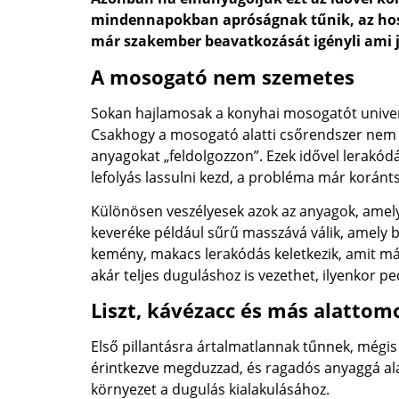
mindennapokban apróságnak tűnik, az hoss
már szakember beavatkozását igényli ami 
A mosogató nem szemetes
Sokan hajlamosak a konyhai mosogatót univerzál
Csakhogy a mosogató alatti csőrendszer nem a
anyagokat „feldolgozzon”. Ezek idővel lerakódá
lefolyás lassulni kezd, a probléma már koránt
Különösen veszélyesek azok az anyagok, amelye
keveréke például sűrű masszává válik, amely be
kemény, makacs lerakódás keletkezik, amit már
akár teljes duguláshoz is vezethet, ilyenkor 
Liszt, kávézacc és más alattom
Első pillantásra ártalmatlannak tűnnek, mégis 
érintkezve megduzzad, és ragadós anyaggá alak
környezet a dugulás kialakulásához.