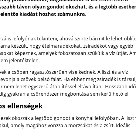
zabb távon olyan gondot okozhat, és a legtöbb esetbe
jelentős kiadást hozhat számunkra
.
is lefolyónak tekinteni, ahová szinte bármit le lehet öblíte
rra készült, hogy ételmaradékokat, zsiradékot vagy egyéb
sokat képeznek, amelyek fokozatosan szűkítik a víz útját. Am
sem jelentéktelen.
k a csőben ragasztószerűen viselkednek. A liszt és a víz
vonja a csövek belső falát. Ha ehhez még zsiradék is társul
 nem lehet egyszerű átöblítéssel eltávolítani. Hosszabb idő
pedig gyakran a csőrendszer megbontása sem kerülhető el.
os ellenségek
ezek okozzák a legtöbb gondot a konyhai lefolyóban. A liszt v
ul, amely magához vonzza a morzsákat és a zsírt. Ideális