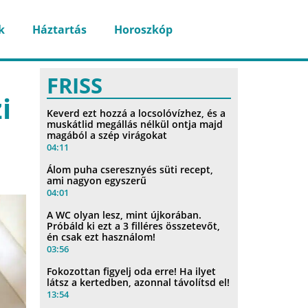
k
Háztartás
Horoszkóp
FRISS
i
Keverd ezt hozzá a locsolóvízhez, és a
muskátlid megállás nélkül ontja majd
magából a szép virágokat
04:11
Álom puha cseresznyés süti recept,
ami nagyon egyszerű
04:01
A WC olyan lesz, mint újkorában.
Próbáld ki ezt a 3 filléres összetevőt,
én csak ezt használom!
03:56
Fokozottan figyelj oda erre! Ha ilyet
látsz a kertedben, azonnal távolítsd el!
13:54