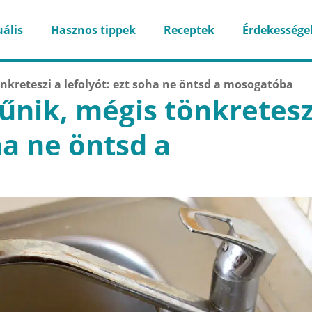
ális
Hasznos tippek
Receptek
Érdekessége
nkreteszi a lefolyót: ezt soha ne öntsd a mosogatóba
űnik, mégis tönkretesz
ha ne öntsd a