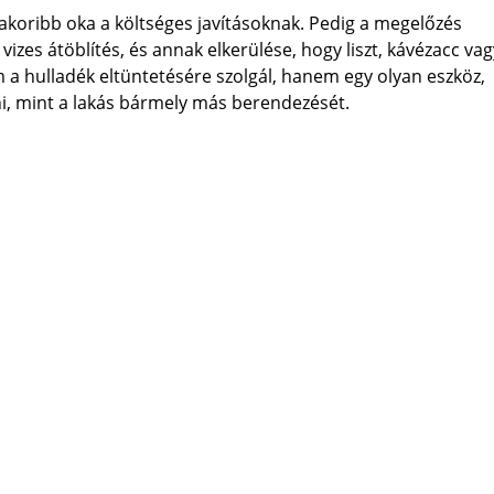
yakoribb oka a költséges javításoknak. Pedig a megelőzés
izes átöblítés, és annak elkerülése, hogy liszt, kávézacc vag
 a hulladék eltüntetésére szolgál, hanem egy olyan eszköz,
ni, mint a lakás bármely más berendezését.