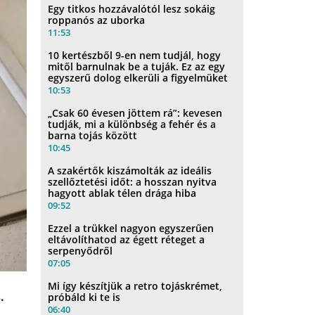
Egy titkos hozzávalótól lesz sokáig
roppanós az uborka
11:53
10 kertészből 9-en nem tudjál, hogy
mitől barnulnak be a tuják. Ez az egy
egyszerű dolog elkerüli a figyelmüket
10:53
„Csak 60 évesen jöttem rá”: kevesen
tudják, mi a különbség a fehér és a
barna tojás között
10:45
A szakértők kiszámolták az ideális
szellőztetési időt: a hosszan nyitva
hagyott ablak télen drága hiba
09:52
Ezzel a trükkel nagyon egyszerűen
eltávolíthatod az égett réteget a
serpenyődről
07:05
Mi így készítjük a retro tojáskrémet,
.
próbáld ki te is
06:40