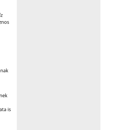
íz
sznos
nnak
nnek
ta is