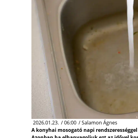
2026.01.23.
/
06:00
/
Salamon Ágnes
A konyhai mosogató napi rendszerességgel 
Azonban ha elhanyagoljuk ezt az idővel k