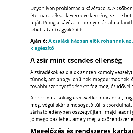
Ugyanilyen problémás a kávézacc is. A csőben 
ételmaradékkal keveredve kemény, szinte betonh
útját. Pedig a kávézacc könnyen ártalmatlaní
lehet, akár trágyaként is.
Ajánló:
A családi házban élők rohannak az A
kiegészítő
A zsír mint csendes ellenség
A zsiradékok és olajok szintén komoly veszélyt
tűnnek, ám ahogy lehűlnek, megdermednek, és
további szennyeződéseket fog meg, és idővel te
A probléma sokáig észrevétlen maradhat, mígne
meg, végül akár a mosogató túl is csordulhat.
zárható edényben összegyűjteni, majd leadni g
jó megoldás lehet, amely még a csőrendszer elő
Megelőzés és rendszeres karba