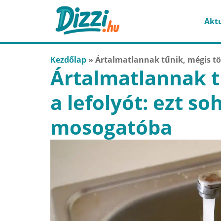
Aktu
Kezdőlap
»
Ártalmatlannak tűnik, mégis tö
Ártalmatlannak t
a lefolyót: ezt so
mosogatóba