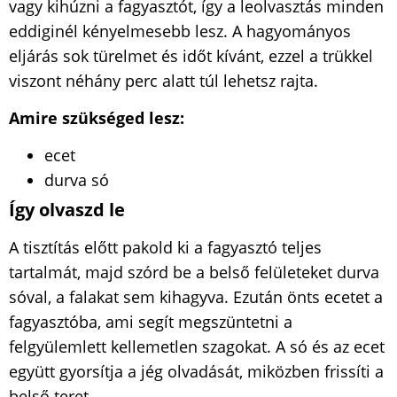
vagy kihúzni a fagyasztót, így a leolvasztás minden
eddiginél kényelmesebb lesz. A hagyományos
eljárás sok türelmet és időt kívánt, ezzel a trükkel
viszont néhány perc alatt túl lehetsz rajta.
Amire szükséged lesz:
ecet
durva só
Így olvaszd le
A tisztítás előtt pakold ki a fagyasztó teljes
tartalmát, majd szórd be a belső felületeket durva
sóval, a falakat sem kihagyva. Ezután önts ecetet a
fagyasztóba, ami segít megszüntetni a
felgyülemlett kellemetlen szagokat. A só és az ecet
együtt gyorsítja a jég olvadását, miközben frissíti a
belső teret.