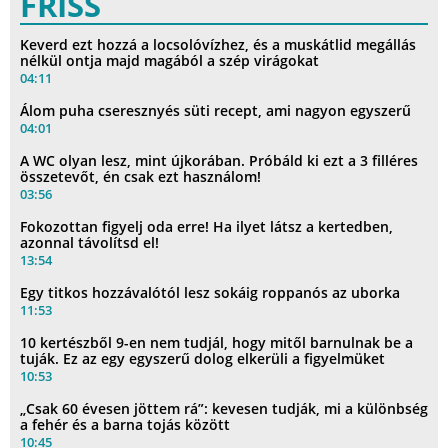
FRISS
Keverd ezt hozzá a locsolóvízhez, és a muskátlid megállás
nélkül ontja majd magából a szép virágokat
04:11
Álom puha cseresznyés süti recept, ami nagyon egyszerű
04:01
A WC olyan lesz, mint újkorában. Próbáld ki ezt a 3 filléres
összetevőt, én csak ezt használom!
03:56
Fokozottan figyelj oda erre! Ha ilyet látsz a kertedben,
azonnal távolítsd el!
13:54
Egy titkos hozzávalótól lesz sokáig roppanós az uborka
11:53
10 kertészből 9-en nem tudjál, hogy mitől barnulnak be a
tuják. Ez az egy egyszerű dolog elkerüli a figyelmüket
10:53
„Csak 60 évesen jöttem rá”: kevesen tudják, mi a különbség
a fehér és a barna tojás között
10:45