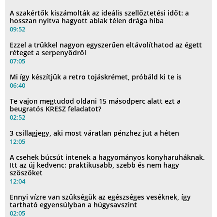
A szakértők kiszámolták az ideális szellőztetési időt: a
hosszan nyitva hagyott ablak télen drága hiba
09:52
Ezzel a trükkel nagyon egyszerűen eltávolíthatod az égett
réteget a serpenyődről
07:05
Mi így készítjük a retro tojáskrémet, próbáld ki te is
06:40
Te vajon megtudod oldani 15 másodperc alatt ezt a
beugratós KRESZ feladatot?
02:52
3 csillagjegy, aki most váratlan pénzhez jut a héten
12:05
A csehek búcsút intenek a hagyományos konyharuháknak.
Itt az új kedvenc: praktikusabb, szebb és nem hagy
szöszöket
12:04
Ennyi vízre van szükségük az egészséges veséknek, így
tartható egyensúlyban a húgysavszint
02:05