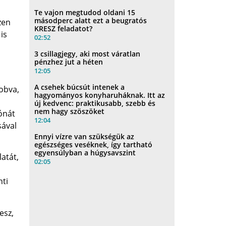
Te vajon megtudod oldani 15
másodperc alatt ezt a beugratós
zen
KRESZ feladatot?
is
02:52
3 csillagjegy, aki most váratlan
pénzhez jut a héten
12:05
A csehek búcsút intenek a
dobva,
hagyományos konyharuháknak. Itt az
új kedvenc: praktikusabb, szebb és
nem hagy szöszöket
ónát
12:04
sával
Ennyi vízre van szükségük az
egészséges veséknek, így tartható
egyensúlyban a húgysavszint
atát,
02:05
nti
esz,