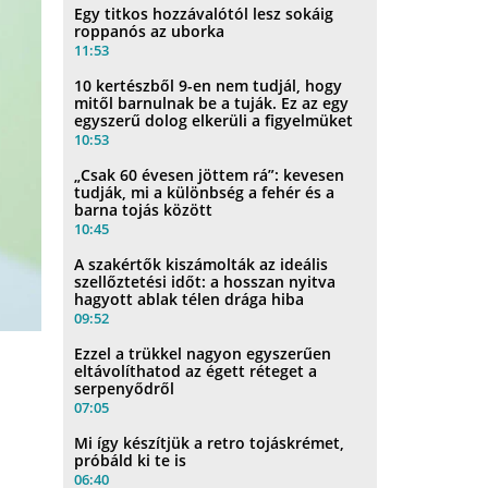
Egy titkos hozzávalótól lesz sokáig
roppanós az uborka
11:53
10 kertészből 9-en nem tudjál, hogy
mitől barnulnak be a tuják. Ez az egy
egyszerű dolog elkerüli a figyelmüket
10:53
„Csak 60 évesen jöttem rá”: kevesen
tudják, mi a különbség a fehér és a
barna tojás között
10:45
A szakértők kiszámolták az ideális
szellőztetési időt: a hosszan nyitva
hagyott ablak télen drága hiba
09:52
Ezzel a trükkel nagyon egyszerűen
eltávolíthatod az égett réteget a
serpenyődről
07:05
Mi így készítjük a retro tojáskrémet,
próbáld ki te is
06:40