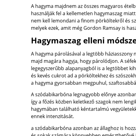
A hagyma majdnem az összes magyaros ételbe
használják fel a kellemetlen hagymaszag miatt.
nem kell lemondani a finom pörköltekről és sz
melyek ezek, amit még Gordon Ramsay is hasz
Hagymaszag elleni módsz
A hagyma párolásával a legtöbb háziasszony nem
majd magára hagyja, hogy párolódjon. A séfek 
legegyszerűbb alapanyagból is a legtöbbet ki
és kevés cukrot ad a pörköltekhez és szószo
a hagyma gyorsabban megpuhul, szaftosabbá vál
A szódabikarbóna legnagyobb előnye azonban 
így a főzés közben keletkező szagok nem lengi
hagymában található kéntartalmú vegyületekkel,
ennek intenzitását.
a szódabikarbóna azonban az állaghoz is hoz
és sokak számára könnyebben emészthetővé is 