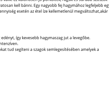
atosan kell bánni. Egy nagyobb fej hagymához legfeljebb eg
nnyiség esetén az étel íze kellemetlenül megváltozhat,akár
z edényt, így kevesebb hagymaszag jut a levegőbe.
intenzíven.
 sokat tud segíteni a szagok semlegesítésében amelyek a