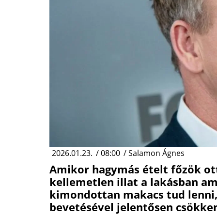
2026.01.23.
/
08:00
/
Salamon Ágnes
Amikor hagymás ételt főzök ot
kellemetlen illat a lakásban a
kimondottan makacs tud lenni,
bevetésével jelentősen csökkent