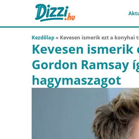
Aktu
Kezdőlap
»
Kevesen ismerik ezt a konyhai 
Kevesen ismerik 
Gordon Ramsay így
hagymaszagot