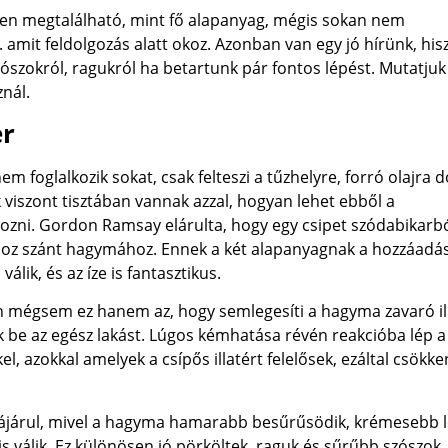
n megtalálható, mint fő alapanyag, mégis sokan nem
 amit feldolgozás alatt okoz. Azonban van egy jó hírünk, his
ószokról, ragukról ha betartunk pár fontos lépést. Mutatjuk 
nál.
er
 foglalkozik sokat, csak felteszi a tűzhelyre, forró olajra 
viszont tisztában vannak azzal, hogyan lehet ebből a
hozni. Gordon Ramsay elárulta, hogy egy csipet szódabikarb
khoz szánt hagymához. Ennek a két alapanyagnak a hozzáadá
ik, és az íze is fantasztikus.
mégsem ez hanem az, hogy semlegesíti a hagyma zavaró ill
k be az egész lakást. Lúgos kémhatása révén reakcióba lép a
 azokkal amelyek a csípős illatért felelősek, ezáltal csökke
zájárul, mivel a hagyma hamarabb besűrűsödik, krémesebb l
válik. Ez különösen jó pörköltek, raguk és sűrűbb szószok