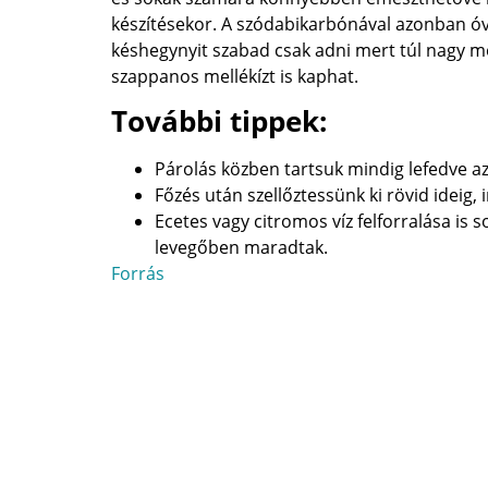
készítésekor. A szódabikarbónával azonban óv
késhegynyit szabad csak adni mert túl nagy me
szappanos mellékízt is kaphat.
További tippek:
Párolás közben tartsuk mindig lefedve a
Főzés után szellőztessünk ki rövid ideig, 
Ecetes vagy citromos víz felforralása is
levegőben maradtak.
Forrás