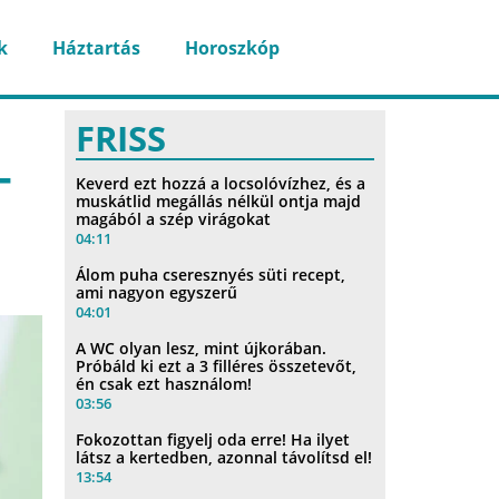
k
Háztartás
Horoszkóp
FRISS
–
Keverd ezt hozzá a locsolóvízhez, és a
muskátlid megállás nélkül ontja majd
magából a szép virágokat
04:11
Álom puha cseresznyés süti recept,
ami nagyon egyszerű
04:01
A WC olyan lesz, mint újkorában.
Próbáld ki ezt a 3 filléres összetevőt,
én csak ezt használom!
03:56
Fokozottan figyelj oda erre! Ha ilyet
látsz a kertedben, azonnal távolítsd el!
13:54