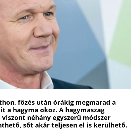
thon, főzés után órákig megmarad a
mit a hagyma okoz. A hagymaszag
 viszont néhány egyszerű módszer
hető, sőt akár teljesen el is kerülhető.