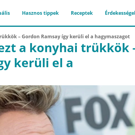
ális
Hasznos tippek
Receptek
Érdekessége
trükkök – Gordon Ramsay így kerüli el a hagymaszagot
ezt a konyhai trükkök 
 kerüli el a