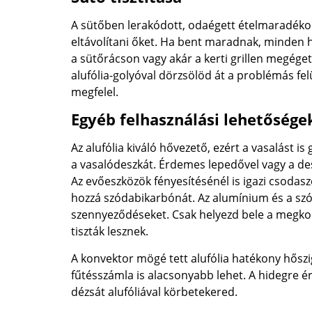
A sütőben lerakódott, odaégett ételmaradékok
eltávolítani őket. Ha bent maradnak, minden h
a sütőrácson vagy akár a kerti grillen megége
alufólia-golyóval dörzsölöd át a problémás felül
megfelel.
Egyéb felhasználási lehetősége
Az alufólia kiváló hővezető, ezért a vasalást 
a vasalódeszkát. Érdemes lepedővel vagy a desz
Az evőeszközök fényesítésénél is igazi csodaszer
hozzá szódabikarbónát. Az alumínium és a szód
szennyeződéseket. Csak helyezd bele a megkopo
tiszták lesznek.
A konvektor mögé tett alufólia hatékony hősz
fűtésszámla is alacsonyabb lehet. A hidegre 
dézsát alufóliával körbetekered.