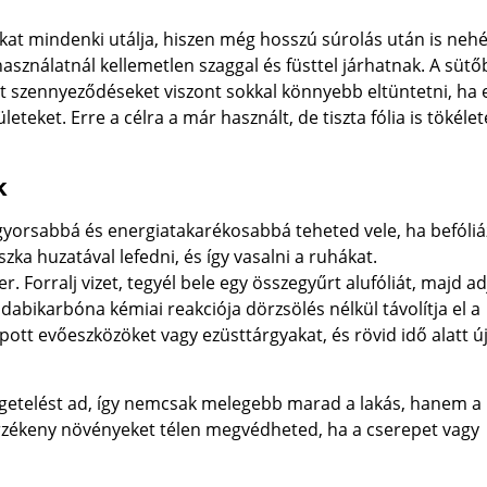
at mindenki utálja, hiszen még hosszú súrolás után is neh
asználatnál kellemetlen szaggal és füsttel járhatnak. A sütő
tt szennyeződéseket viszont sokkal könnyebb eltüntetni, ha 
eteket. Erre a célra a már használt, de tiszta fólia is tökéle
k
is gyorsabbá és energiatakarékosabbá teheted vele, ha befóli
ka huzatával lefedni, és így vasalni a ruhákat.
. Forralj vizet, tegyél bele egy összegyűrt alufóliát, majd ad
abikarbóna kémiai reakciója dörzsölés nélkül távolítja el a
tt evőeszközöket vagy ezüsttárgyakat, és rövid idő alatt ú
igetelést ad, így nemcsak melegebb marad a lakás, hanem a
érzékeny növényeket télen megvédheted, ha a cserepet vagy