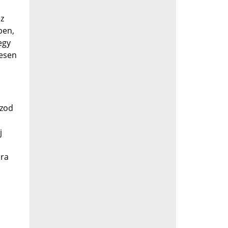
éz
ben,
egy
tesen
ázod
j
jra