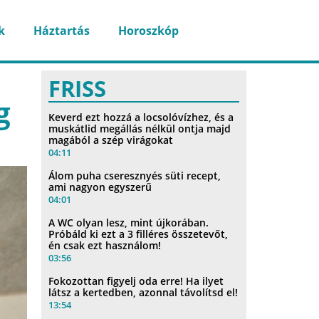
k
Háztartás
Horoszkóp
FRISS
g
Keverd ezt hozzá a locsolóvízhez, és a
muskátlid megállás nélkül ontja majd
magából a szép virágokat
04:11
Álom puha cseresznyés süti recept,
ami nagyon egyszerű
04:01
A WC olyan lesz, mint újkorában.
Próbáld ki ezt a 3 filléres összetevőt,
én csak ezt használom!
03:56
Fokozottan figyelj oda erre! Ha ilyet
látsz a kertedben, azonnal távolítsd el!
13:54