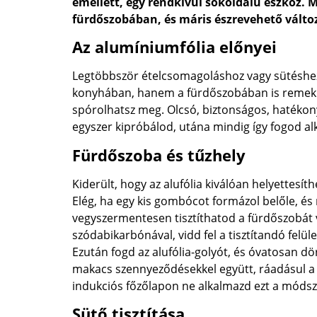
emellett, egy rendkívül sokoldalú eszköz. 
fürdőszobában, és máris észrevehető változ
Az alumíniumfólia előnyei
Legtöbbször ételcsomagoláshoz vagy sütéshez 
konyhában, hanem a fürdőszobában is remekül 
spórolhatsz meg. Olcsó, biztonságos, hatéko
egyszer kipróbálod, utána mindig így fogod al
Fürdőszoba és tűzhely
Kiderült, hogy az alufólia kiválóan helyettesíth
Elég, ha egy kis gombócot formázol belőle, és 
vegyszermentesen tisztíthatod a fürdőszobát va
szódabikarbónával, vidd fel a tisztítandó felül
Ezután fogd az alufólia-golyót, és óvatosan dörzs
makacs szennyeződésekkel együtt, ráadásul a f
indukciós főzőlapon ne alkalmazd ezt a módsz
Sütő tisztítása