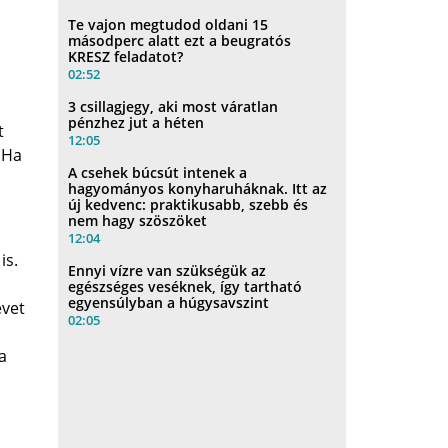
Te vajon megtudod oldani 15
másodperc alatt ezt a beugratós
KRESZ feladatot?
02:52
3 csillagjegy, aki most váratlan
pénzhez jut a héten
t
12:05
 Ha
A csehek búcsút intenek a
hagyományos konyharuháknak. Itt az
új kedvenc: praktikusabb, szebb és
nem hagy szöszöket
12:04
is.
Ennyi vízre van szükségük az
egészséges veséknek, így tartható
egyensúlyban a húgysavszint
evet
02:05
a