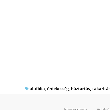
alufólia
,
érdekesség
,
háztartás
,
takarítá
Impresszum
Adatvé