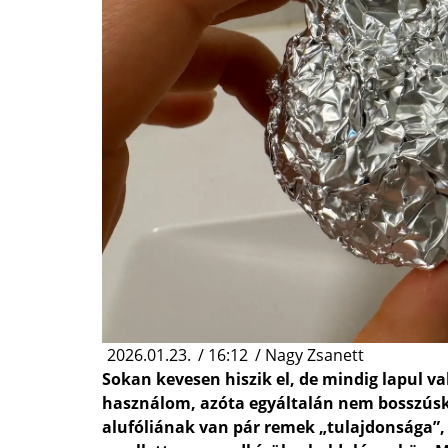
2026.01.23.
/
16:12
/
Nagy Zsanett
Sokan kevesen hiszik el, de mindig lapul v
használom, azóta egyáltalán nem bosszúsk
alufóliának van pár remek „tulajdonsága”,