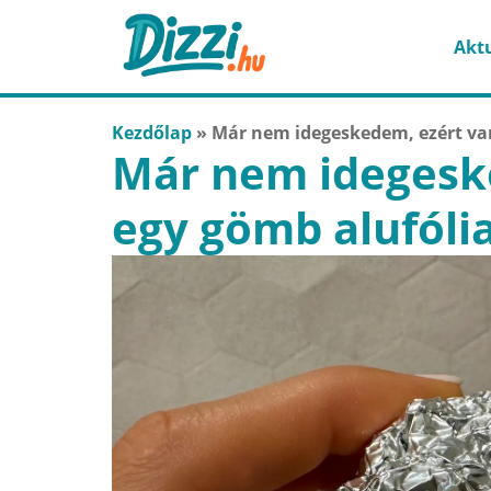
Aktu
Kezdőlap
»
Már nem idegeskedem, ezért va
Már nem idegesk
egy gömb alufóli