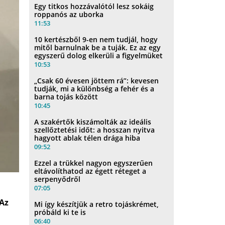
Egy titkos hozzávalótól lesz sokáig
roppanós az uborka
11:53
10 kertészből 9-en nem tudjál, hogy
mitől barnulnak be a tuják. Ez az egy
egyszerű dolog elkerüli a figyelmüket
10:53
„Csak 60 évesen jöttem rá”: kevesen
tudják, mi a különbség a fehér és a
barna tojás között
10:45
A szakértők kiszámolták az ideális
szellőztetési időt: a hosszan nyitva
hagyott ablak télen drága hiba
09:52
Ezzel a trükkel nagyon egyszerűen
eltávolíthatod az égett réteget a
serpenyődről
07:05
 Az
Mi így készítjük a retro tojáskrémet,
próbáld ki te is
,
06:40