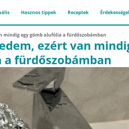
ális
Hasznos tippek
Receptek
Érdekessége
n mindig egy gömb alufólia a fürdőszobámban
edem, ezért van mindi
a a fürdőszobámban