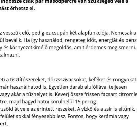
Mindössze csak pár másodpercre van szükséged vele a
ást érhetsz el.
vesszük elő, pedig ez csupán két alapfunkciója. Nemcsak a
beválik. Ha így használod, rengeteg időt, energiát és pénz
ny és környezetkímélő megoldás, amit érdemes megismerni.
kalmazni.
eti a tisztítószereket, dörzsszivacsokat, keféket és rongyokat 
már használhatod is. Egyetlen darab alufóliával teljesen
gy akár a tűzhelyet is. Keverj össze frissen facsart citroml
etre, majd hagyd hatni körülbelül 15 percig.
öld át vele az érintett részeket. A vízkő és a zsír is eltűnik, 
elület sokkal fényesebb lesz. Fontos, hogy kerámia vagy
ert.