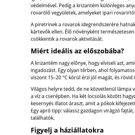
védelmével. Pedig a krizantém különleges any
rovarölő vegyületek, amelyeket ipari rovarirt
A piretrinek a rovarok idegrendszerére hatna
kártevők ellen. Élő növényként természetesen 
csökkentik a rovarok aktivitását.
Miért ideális az előszobába?
A krizantém nagy előnye, hogy elviseli azt, a
ingadozást. Egy olyan térben, ahol folyamatos
viszont 15–20 °C körül érzi jól magát, és rövid
Világos helyre tedd, de ne közvetlenül lámpa v
a víz a cserépben. Ha két locsolás között hagyo
kesernyés illatot áraszt, amit a pókok kifejeze
Egy apró tipp: válassz gazdagon virágzó fajtá
találhatók.
Figyelj a háziállatokra