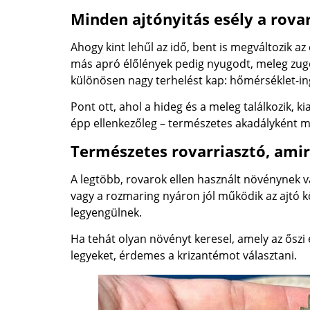
Minden ajtónyitás esély a rov
Ahogy kint lehűl az idő, bent is megváltozik az 
más apró élőlények pedig nyugodt, meleg zugok
különösen nagy terhelést kap: hőmérséklet-ing
Pont ott, ahol a hideg és a meleg találkozik, ki
épp ellenkezőleg – természetes akadályként mű
Természetes rovarriasztó, ami
A legtöbb, rovarok ellen használt növénynek v
vagy a rozmaring nyáron jól működik az ajtó 
legyengülnek.
Ha tehát olyan növényt keresel, amely az őszi e
legyeket, érdemes a krizantémot választani.