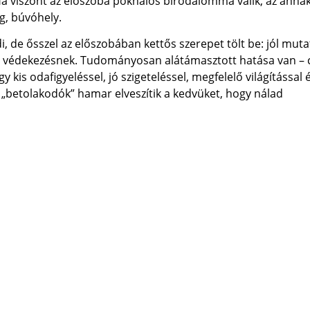
a viszont az előszoba pókhálós birodalommá válik, az annak 
g, búvóhely.
 de ősszel az előszobában kettős szerepet tölt be: jól muta
eni védekezésnek. Tudományosan alátámasztott hatása van – 
kis odafigyeléssel, jó szigeteléssel, megfelelő világítással 
s „betolakodók” hamar elveszítik a kedvüket, hogy nálad