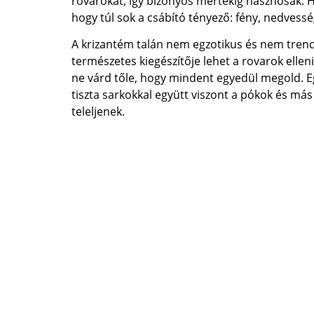
rovarokat, így bizonyos mértékig hasznosak. H
hogy túl sok a csábító tényező: fény, nedvessé
A krizantém talán nem egzotikus és nem trendi,
természetes kiegészítője lehet a rovarok ell
ne várd tőle, hogy mindent egyedül megold. Egy 
tiszta sarkokkal együtt viszont a pókok és má
teleljenek.