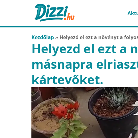
Aktu
Kezdőlap
»
Helyezd el ezt a növényt a foly
Helyezd el ezt a 
másnapra elriasz
kártevőket.