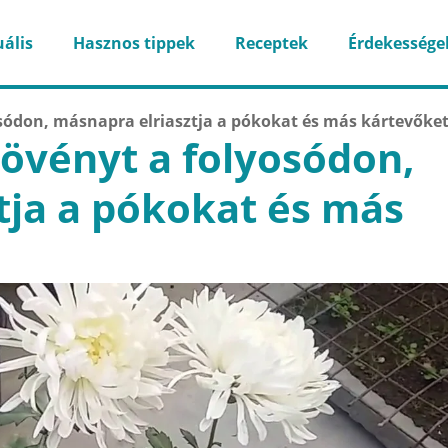
ális
Hasznos tippek
Receptek
Érdekessége
osódon, másnapra elriasztja a pókokat és más kártevőket
növényt a folyosódon,
tja a pókokat és más