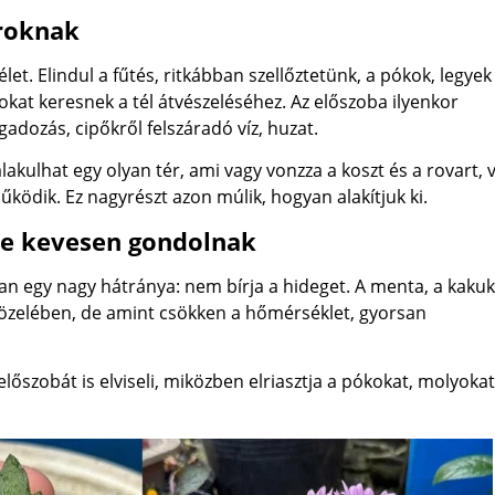
aroknak
élet. Elindul a fűtés, ritkábban szellőztetünk, a pókok, legyek
at keresnek a tél átvészeléséhez. Az előszoba ilyenkor
adozás, cipőkről felszáradó víz, huzat.
alakulhat egy olyan tér, ami vagy vonzza a koszt és a rovart, 
ködik. Ez nagyrészt azon múlik, hogyan alakítjuk ki.
re kevesen gondolnak
an egy nagy hátránya: nem bírja a hideget. A menta, a kaku
közelében, de amint csökken a hőmérséklet, gyorsan
lőszobát is elviseli, miközben elriasztja a pókokat, molyokat