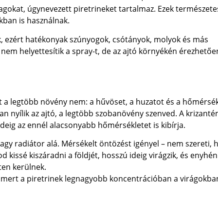
agokat, úgynevezett piretrineket tartalmaz. Ezek természete
ókban is használnak.
k, ezért hatékonyak szúnyogok, csótányok, molyok és más
nem helyettesítik a spray-t, de az ajtó környékén érezhetőe
mit a legtöbb növény nem: a hűvöset, a huzatot és a hőmérsék
an nyílik az ajtó, a legtöbb szobanövény szenved. A krizant
 ideig az ennél alacsonyabb hőmérsékletet is kibírja.
agy radiátor alá. Mérsékelt öntözést igényel – nem szereti, h
d kissé kiszáradni a földjét, hosszú ideig virágzik, és enyhén
tten kerülnek.
t, mert a piretrinek legnagyobb koncentrációban a virágokba