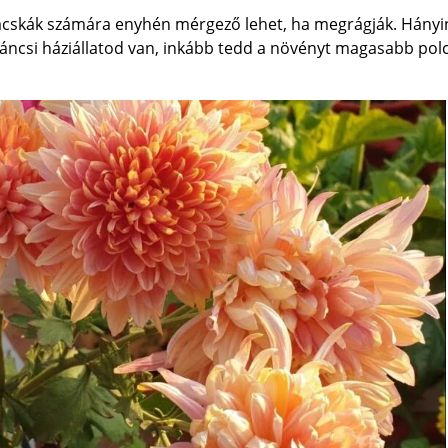
macskák számára enyhén mérgező lehet, ha megrágják. Hányi
íváncsi háziállatod van, inkább tedd a növényt magasabb pol