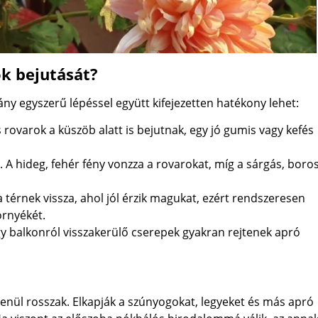
k bejutását?
 egyszerű lépéssel együtt kifejezetten hatékony lehet:
s rovarok a küszöb alatt is bejutnak, egy jó gumis vagy kefés
l. A hideg, fehér fény vonzza a rovarokat, míg a sárgás, boro
térnek vissza, ahol jól érzik magukat, ezért rendszeresen
örnyékét.
gy balkonról visszakerülő cserepek gyakran rejtenek apró
enül rosszak. Elkapják a szúnyogokat, legyeket és más apró