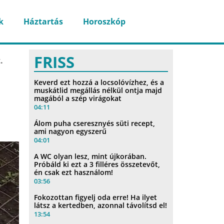
k
Háztartás
Horoszkóp
FRISS
.
Keverd ezt hozzá a locsolóvízhez, és a
muskátlid megállás nélkül ontja majd
magából a szép virágokat
04:11
Álom puha cseresznyés süti recept,
ami nagyon egyszerű
04:01
A WC olyan lesz, mint újkorában.
Próbáld ki ezt a 3 filléres összetevőt,
én csak ezt használom!
03:56
Fokozottan figyelj oda erre! Ha ilyet
látsz a kertedben, azonnal távolítsd el!
13:54