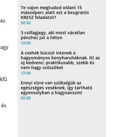
Te vajon megtudod oldani 15
másodperc alatt ezt a beugratós
KRESZ feladatot?
 és
02:52
3 csillagjegy, aki most váratlan
pénzhez jut a héten
12:05
vagy
A csehek búcsút intenek a
hagyományos konyharuháknak. Itt az
új kedvenc: praktikusabb, szebb és
nem hagy szöszöket
12:04
kkfű
Ennyi vízre van szükségük az
egészséges veséknek, így tartható
egyensúlyban a húgysavszint
02:05
 és