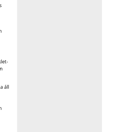
s
n
let-
ém
a áll
n