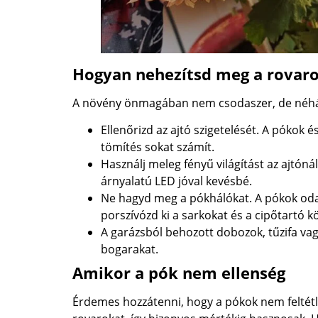
Hogyan nehezítsd meg a rovaro
A növény önmagában nem csodaszer, de néhány
Ellenőrizd az ajtó szigetelését. A pókok é
tömítés sokat számít.
Használj meleg fényű világítást az ajtóná
árnyalatú LED jóval kevésbé.
Ne hagyd meg a pókhálókat. A pókok oda 
porszívózd ki a sarkokat és a cipőtartó k
A garázsból behozott dobozok, tűzifa va
bogarakat.
Amikor a pók nem ellenség
Érdemes hozzátenni, hogy a pókok nem feltétl