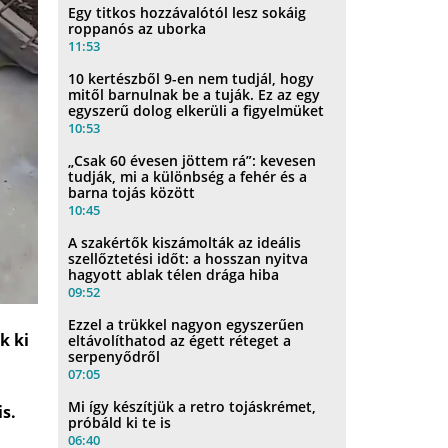
Egy titkos hozzávalótól lesz sokáig
roppanós az uborka
11:53
10 kertészből 9-en nem tudjál, hogy
mitől barnulnak be a tuják. Ez az egy
egyszerű dolog elkerüli a figyelmüket
10:53
„Csak 60 évesen jöttem rá”: kevesen
tudják, mi a különbség a fehér és a
barna tojás között
10:45
A szakértők kiszámolták az ideális
szellőztetési időt: a hosszan nyitva
hagyott ablak télen drága hiba
09:52
Ezzel a trükkel nagyon egyszerűen
k ki
eltávolíthatod az égett réteget a
serpenyődről
07:05
Mi így készítjük a retro tojáskrémet,
s.
próbáld ki te is
06:40