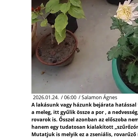
2026.01.24.
/
06:00
/
Salamon Ágnes
A lakásunk vagy házunk bejárata hatással v
a meleg, itt gyűlik össze a por , a nedvess
rovarok is. Ősszel azonban az előszoba nemc
hanem egy tudatosan kialakított „szűrőzón
Mutatjuk is melyik ez a zseniális, rovarűző