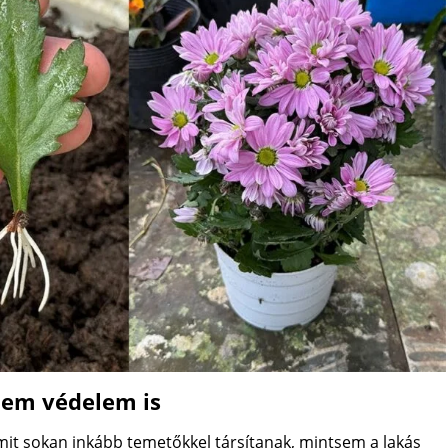
nem védelem is
, amit sokan inkább temetőkkel társítanak, mintsem a lakás