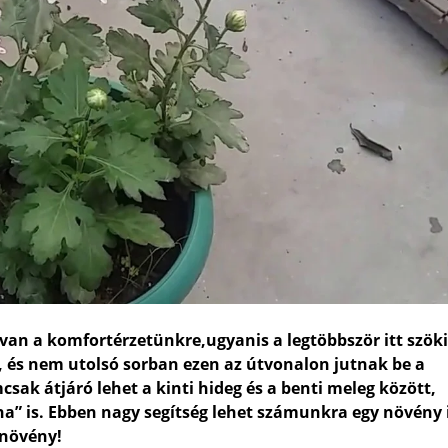
an a komfortérzetünkre,ugyanis a legtöbbször itt szöki
ég, és nem utolsó sorban ezen az útvonalon jutnak be a
sak átjáró lehet a kinti hideg és a benti meleg között,
a” is. Ebben nagy segítség lehet számunkra egy növény i
 növény!