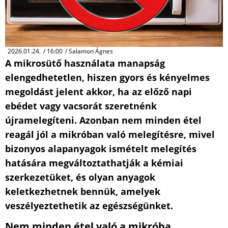
2026.01.24.
/
16:00
/
Salamon Ágnes
A mikrosütő használata manapság
elengedhetetlen, hiszen gyors és kényelmes
megoldást jelent akkor, ha az előző napi
ebédet vagy vacsorát szeretnénk
újramelegíteni. Azonban nem minden étel
reagál jól a mikróban való melegítésre, mivel
bizonyos alapanyagok ismételt melegítés
hatására megváltoztathatják a kémiai
szerkezetüket, és olyan anyagok
keletkezhetnek bennük, amelyek
veszélyeztethetik az egészségünket.
Nem minden étel való a mikróba