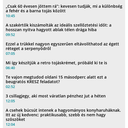
„Csak 60 évesen jöttem rá”: kevesen tudják, mi a különbség
a fehér és a barna tojás között
10:45
A szakértők kiszámolták az ideális szellőztetési időt: a
hosszan nyitva hagyott ablak télen drága hiba
09:52
Ezzel a trükkel nagyon egyszerűen eltávolíthatod az égett
réteget a serpenyődről
07:05
Mi így készítjük a retro tojáskrémet, próbáld ki te is
06:40
Te vajon megtudod oldani 15 másodperc alatt ezt a
beugratós KRESZ feladatot?
02:52
3 csillagjegy, aki most váratlan pénzhez jut a héten
12:05
A csehek búcsút intenek a hagyományos konyharuháknak.
Itt az új kedvenc: praktikusabb, szebb és nem hagy
szöszöket
12:04