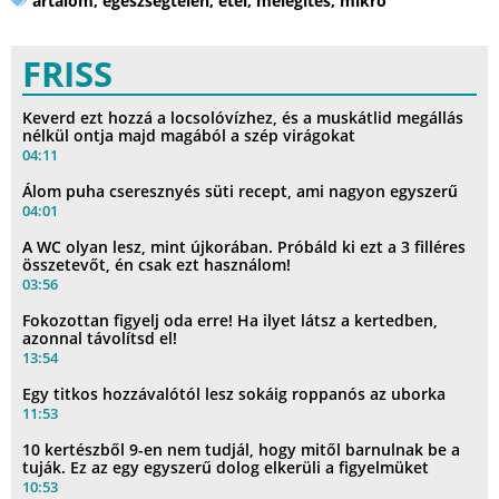
ártalom
,
egészségtelen
,
étel
,
melegítés
,
mikró
FRISS
Keverd ezt hozzá a locsolóvízhez, és a muskátlid megállás
nélkül ontja majd magából a szép virágokat
04:11
Álom puha cseresznyés süti recept, ami nagyon egyszerű
04:01
A WC olyan lesz, mint újkorában. Próbáld ki ezt a 3 filléres
összetevőt, én csak ezt használom!
03:56
Fokozottan figyelj oda erre! Ha ilyet látsz a kertedben,
azonnal távolítsd el!
13:54
Egy titkos hozzávalótól lesz sokáig roppanós az uborka
11:53
10 kertészből 9-en nem tudjál, hogy mitől barnulnak be a
tuják. Ez az egy egyszerű dolog elkerüli a figyelmüket
10:53