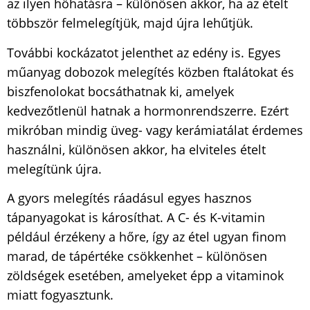
az ilyen hőhatásra – különösen akkor, ha az ételt
többször felmelegítjük, majd újra lehűtjük.
További kockázatot jelenthet az edény is. Egyes
műanyag dobozok melegítés közben ftalátokat és
biszfenolokat bocsáthatnak ki, amelyek
kedvezőtlenül hatnak a hormonrendszerre. Ezért
mikróban mindig üveg- vagy kerámiatálat érdemes
használni, különösen akkor, ha elviteles ételt
melegítünk újra.
A gyors melegítés ráadásul egyes hasznos
tápanyagokat is károsíthat. A C- és K-vitamin
például érzékeny a hőre, így az étel ugyan finom
marad, de tápértéke csökkenhet – különösen
zöldségek esetében, amelyeket épp a vitaminok
miatt fogyasztunk.