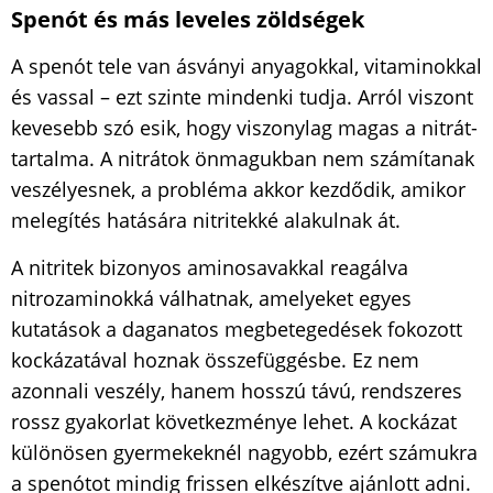
Spenót és más leveles zöldségek
A spenót tele van ásványi anyagokkal, vitaminokkal
és vassal – ezt szinte mindenki tudja. Arról viszont
kevesebb szó esik, hogy viszonylag magas a nitrát­
tartalma. A nitrátok önmagukban nem számítanak
veszélyesnek, a probléma akkor kezdődik, amikor
melegítés hatására nitritekké alakulnak át.
A nitritek bizonyos aminosavakkal reagálva
nitrozaminokká válhatnak, amelyeket egyes
kutatások a daganatos megbetegedések fokozott
kockázatával hoznak összefüggésbe. Ez nem
azonnali veszély, hanem hosszú távú, rendszeres
rossz gyakorlat következménye lehet. A kockázat
különösen gyermekeknél nagyobb, ezért számukra
a spenótot mindig frissen elkészítve ajánlott adni.