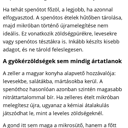
Ha tehát spenótot főzöl, a legjobb, ha azonnal
elfogyasztod. A spenótos ételek hűtőben tárolása,
majd mikróban történő újramelegítése nem
ideális. Ez vonatkozik zöldségpürékre, levesekre
vagy spenótos tésztákra is. Inkább készíts kisebb
adagot, és ne tárold feleslegesen.
A gyökérzöldségek sem mindig ártatlanok
A zeller a magyar konyha alapvető hozzávalója:
levesekbe, salátákba, mártásokba kerül. A
spenóthoz hasonlóan azonban szintén magasabb
nitrát­tartalommal bír. Ha zelleres ételt mikróban
melegítesz újra, ugyanaz a kémiai átalakulás
játszódhat le, mint a leveles zöldségeknél.
A gond itt sem maga a mikrosütő, hanem a főtt