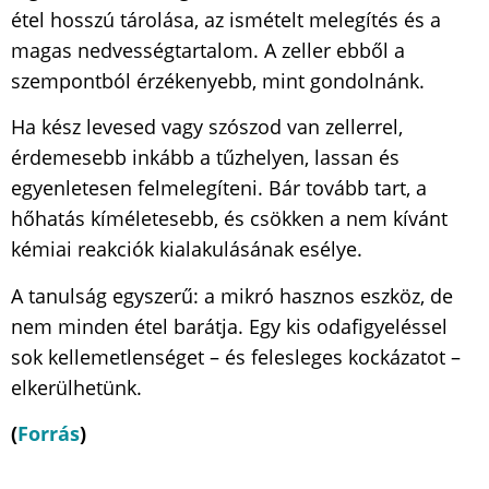
étel hosszú tárolása, az ismételt melegítés és a
magas nedvességtartalom. A zeller ebből a
szempontból érzékenyebb, mint gondolnánk.
Ha kész levesed vagy szószod van zellerrel,
érdemesebb inkább a tűzhelyen, lassan és
egyenletesen felmelegíteni. Bár tovább tart, a
hőhatás kíméletesebb, és csökken a nem kívánt
kémiai reakciók kialakulásának esélye.
A tanulság egyszerű: a mikró hasznos eszköz, de
nem minden étel barátja. Egy kis odafigyeléssel
sok kellemetlenséget – és felesleges kockázatot –
elkerülhetünk.
(
Forrás
)