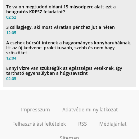
Te vajon megtudod oldani 15 másodperc alatt ezt a
beugratós KRESZ feladatot?
02:52
3 csillagjegy, aki most váratlan pénzhez jut a héten
12:05
A csehek búcsút intenek a hagyományos konyharuháknak.
Itt az új kedvenc: praktikusabb, szebb és nem hagy
szöszöket
12:04
Ennyi vízre van szükségük az egészséges veséknek, így
tartható egyensúlyban a húgysavszint
02:05
Impresszum
Adatvédelmi nyilatkozat
Felhasználási feltételek
RSS
Médiajánlat
Sitemap