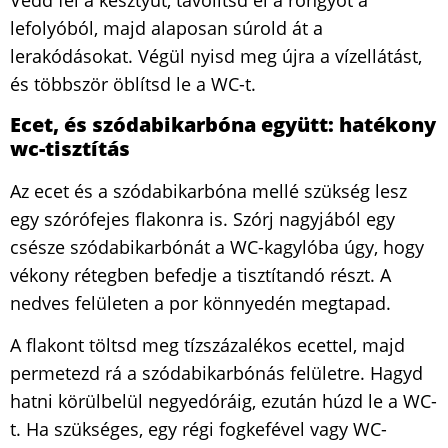
Vedd fel a kesztyűt, távolítsd el a rongyot a
lefolyóból, majd alaposan súrold át a
lerakódásokat. Végül nyisd meg újra a vízellátást,
és többször öblítsd le a WC-t.
Ecet, és szódabikarbóna együtt: hatékony
wc-tisztítás
Az ecet és a szódabikarbóna mellé szükség lesz
egy szórófejes flakonra is. Szórj nagyjából egy
csésze szódabikarbónát a WC-kagylóba úgy, hogy
vékony rétegben befedje a tisztítandó részt. A
nedves felületen a por könnyedén megtapad.
A flakont töltsd meg tízszázalékos ecettel, majd
permetezd rá a szódabikarbónás felületre. Hagyd
hatni körülbelül negyedóráig, ezután húzd le a WC-
t. Ha szükséges, egy régi fogkefével vagy WC-