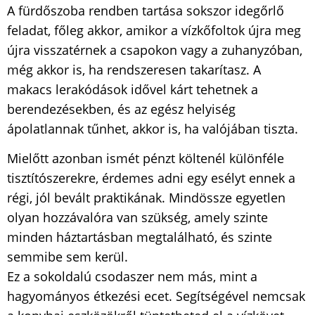
A fürdőszoba rendben tartása sokszor idegőrlő
feladat, főleg akkor, amikor a vízkőfoltok újra meg
újra visszatérnek a csapokon vagy a zuhanyzóban,
még akkor is, ha rendszeresen takarítasz. A
makacs lerakódások idővel kárt tehetnek a
berendezésekben, és az egész helyiség
ápolatlannak tűnhet, akkor is, ha valójában tiszta.
Mielőtt azonban ismét pénzt költenél különféle
tisztítószerekre, érdemes adni egy esélyt ennek a
régi, jól bevált praktikának. Mindössze egyetlen
olyan hozzávalóra van szükség, amely szinte
minden háztartásban megtalálható, és szinte
semmibe sem kerül.
Ez a sokoldalú csodaszer nem más, mint a
hagyományos étkezési ecet. Segítségével nemcsak