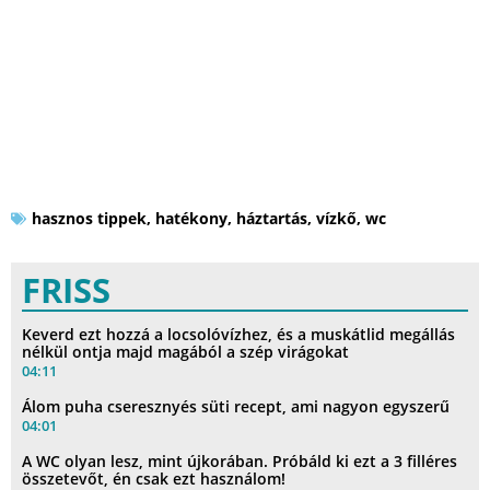
hasznos tippek
,
hatékony
,
háztartás
,
vízkő
,
wc
FRISS
Keverd ezt hozzá a locsolóvízhez, és a muskátlid megállás
nélkül ontja majd magából a szép virágokat
04:11
Álom puha cseresznyés süti recept, ami nagyon egyszerű
04:01
A WC olyan lesz, mint újkorában. Próbáld ki ezt a 3 filléres
összetevőt, én csak ezt használom!