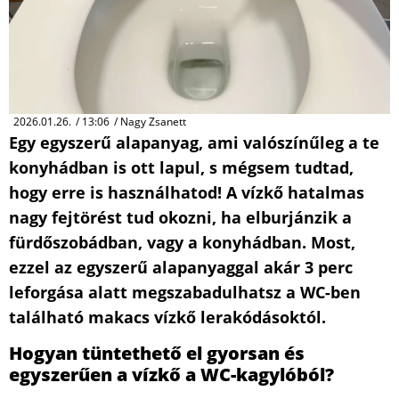
2026.01.26.
/
13:06
/
Nagy Zsanett
Egy egyszerű alapanyag, ami valószínűleg a te
konyhádban is ott lapul, s mégsem tudtad,
hogy erre is használhatod! A vízkő hatalmas
nagy fejtörést tud okozni, ha elburjánzik a
fürdőszobádban, vagy a konyhádban. Most,
ezzel az egyszerű alapanyaggal akár 3 perc
leforgása alatt megszabadulhatsz a WC-ben
található makacs vízkő lerakódásoktól.
Hogyan tüntethető el gyorsan és
egyszerűen a vízkő a WC-kagylóból?