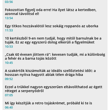
03:56
Fokozottan figyelj oda erre! Ha ilyet látsz a kertedben,
azonnal távolítsd el!
13:54
Egy titkos hozzávalótól lesz sokáig roppanós az uborka
11:53
10 kertészből 9-en nem tudjál, hogy mitől barnulnak be a
tuják. Ez az egy egyszerű dolog elkerüli a figyelmüket
10:53
„Csak 60 évesen jöttem rá”: kevesen tudják, mi a különbség
a fehér és a barna tojás között
10:45
A szakértők kiszámolták az ideális szellőztetési időt: a
hosszan nyitva hagyott ablak télen drága hiba
09:52
Ezzel a trükkel nagyon egyszerűen eltávolíthatod az égett
réteget a serpenyődről
07:05
Mi így készítjük a retro tojáskrémet, próbáld ki te is
06:40