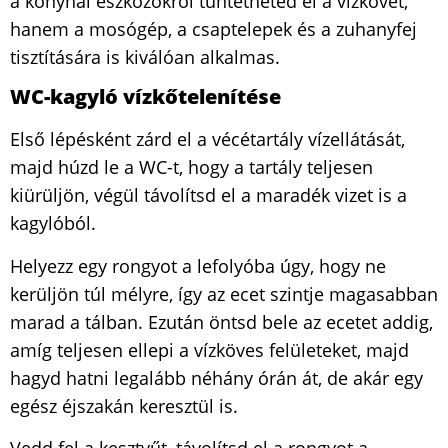
a konyhai eszközökről tüntetheted el a vízkövet,
hanem a mosógép, a csaptelepek és a zuhanyfej
tisztítására is kiválóan alkalmas.
WC-kagyló vízkőtelenítése
Első lépésként zárd el a vécétartály vízellátását,
majd húzd le a WC-t, hogy a tartály teljesen
kiürüljön, végül távolítsd el a maradék vizet is a
kagylóból.
Helyezz egy rongyot a lefolyóba úgy, hogy ne
kerüljön túl mélyre, így az ecet szintje magasabban
marad a tálban. Ezután öntsd bele az ecetet addig,
amíg teljesen ellepi a vízköves felületeket, majd
hagyd hatni legalább néhány órán át, de akár egy
egész éjszakán keresztül is.