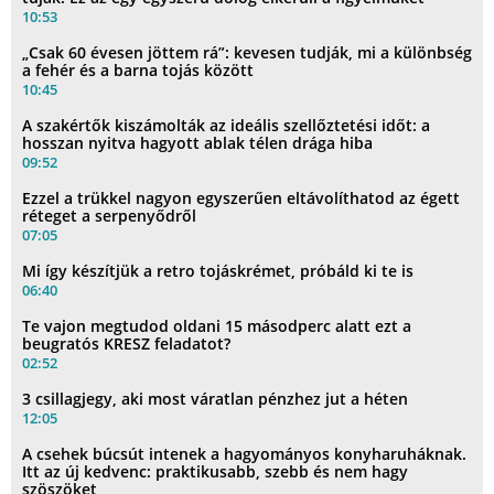
10:53
„Csak 60 évesen jöttem rá”: kevesen tudják, mi a különbség
a fehér és a barna tojás között
10:45
A szakértők kiszámolták az ideális szellőztetési időt: a
hosszan nyitva hagyott ablak télen drága hiba
09:52
Ezzel a trükkel nagyon egyszerűen eltávolíthatod az égett
réteget a serpenyődről
07:05
Mi így készítjük a retro tojáskrémet, próbáld ki te is
06:40
Te vajon megtudod oldani 15 másodperc alatt ezt a
beugratós KRESZ feladatot?
02:52
3 csillagjegy, aki most váratlan pénzhez jut a héten
12:05
A csehek búcsút intenek a hagyományos konyharuháknak.
Itt az új kedvenc: praktikusabb, szebb és nem hagy
szöszöket