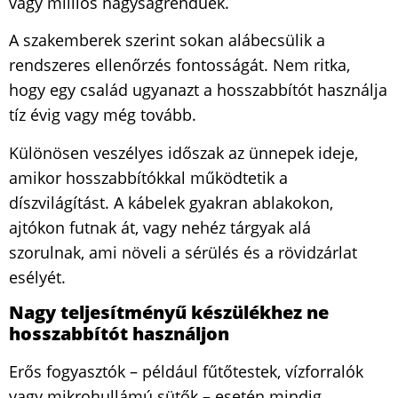
vagy milliós nagyságrendűek.
A szakemberek szerint sokan alábecsülik a
rendszeres ellenőrzés fontosságát. Nem ritka,
hogy egy család ugyanazt a hosszabbítót használja
tíz évig vagy még tovább.
Különösen veszélyes időszak az ünnepek ideje,
amikor hosszabbítókkal működtetik a
díszvilágítást. A kábelek gyakran ablakokon,
ajtókon futnak át, vagy nehéz tárgyak alá
szorulnak, ami növeli a sérülés és a rövidzárlat
esélyét.
Nagy teljesítményű készülékhez ne
hosszabbítót használjon
Erős fogyasztók – például fűtőtestek, vízforralók
vagy mikrohullámú sütők – esetén mindig