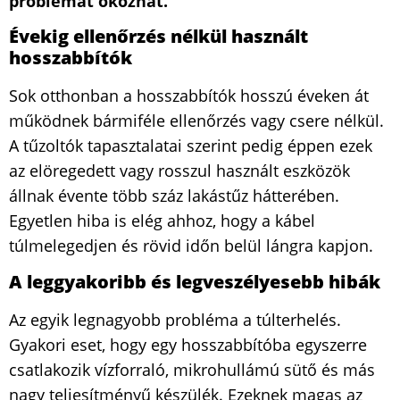
problémát okozhat.
Évekig ellenőrzés nélkül használt
hosszabbítók
Sok otthonban a hosszabbítók hosszú éveken át
működnek bármiféle ellenőrzés vagy csere nélkül.
A tűzoltók tapasztalatai szerint pedig éppen ezek
az elöregedett vagy rosszul használt eszközök
állnak évente több száz lakástűz hátterében.
Egyetlen hiba is elég ahhoz, hogy a kábel
túlmelegedjen és rövid időn belül lángra kapjon.
A leggyakoribb és legveszélyesebb hibák
Az egyik legnagyobb probléma a túlterhelés.
Gyakori eset, hogy egy hosszabbítóba egyszerre
csatlakozik vízforraló, mikrohullámú sütő és más
nagy teljesítményű készülék. Ezeknek magas az