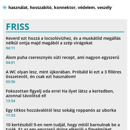
használat
,
hosszabító
,
konnektor
,
védelem
,
veszély
FRISS
Keverd ezt hozzá a locsolóvízhez, és a muskátlid megállás
nélkül ontja majd magából a szép virágokat
04:11
Álom puha cseresznyés süti recept, ami nagyon egyszerű
04:01
A WC olyan lesz, mint újkorában. Próbáld ki ezt a 3 filléres
összetevőt, én csak ezt használom!
03:56
Fokozottan figyelj oda erre! Ha ilyet látsz a kertedben,
azonnal távolítsd el!
13:54
Egy titkos hozzávalótól lesz sokáig roppanós az uborka
11:53
10 kertészből 9-en nem tudjál, hogy mitől barnulnak be a
tuják. Ez az egy egyszerű dolog elkerüli a figyelmüket