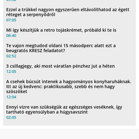
Ezzel a trükkel nagyon egyszerűen eltávolíthatod az égett
réteget a serpenyődről
07:05
Mi így készítjük a retro tojáskrémet, próbáld ki te is
06:40
Te vajon megtudod oldani 15 másodperc alatt ezt a
beugratós KRESZ feladatot?
02:52
3 csillagjegy, aki most váratlan pénzhez jut a héten
12:05
A csehek búcsút intenek a hagyományos konyharuháknak.
Itt az új kedvenc: praktikusabb, szebb és nem hagy
szöszöket
12:04
Ennyi vízre van szükségük az egészséges veséknek, így
tartható egyensúlyban a húgysavszint
02:05