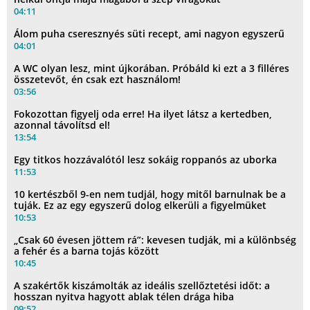
04:11
Álom puha cseresznyés süti recept, ami nagyon egyszerű
04:01
A WC olyan lesz, mint újkorában. Próbáld ki ezt a 3 filléres
összetevőt, én csak ezt használom!
03:56
Fokozottan figyelj oda erre! Ha ilyet látsz a kertedben,
azonnal távolítsd el!
13:54
Egy titkos hozzávalótól lesz sokáig roppanós az uborka
11:53
10 kertészből 9-en nem tudjál, hogy mitől barnulnak be a
tuják. Ez az egy egyszerű dolog elkerüli a figyelmüket
10:53
„Csak 60 évesen jöttem rá”: kevesen tudják, mi a különbség
a fehér és a barna tojás között
10:45
A szakértők kiszámolták az ideális szellőztetési időt: a
hosszan nyitva hagyott ablak télen drága hiba
09:52