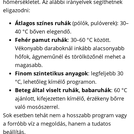
hőmérsékletet. Az alábbi irányelvek segíthetnek
eligazodni:
Átlagos színes ruhák
(pólók, pulóverek): 30–
40 °C bőven elegendő.
Fehér pamut ruhák
: 30–60 °C között.
Vékonyabb daraboknál inkább alacsonyabb
hőfok, ágyneműnél és törölközőnél mehet a
magasabb.
Finom szintetikus anyagok
: legfeljebb 30
°C, lehetőleg kímélő programon.
Beteg által viselt ruhák, babaruhák
: 60 °C
ajánlott, kifejezetten kímélő, érzékeny bőrre
való mosószerrel.
Sok esetben tehát nem a hosszabb program vagy
a forróbb víz a megoldás, hanem a tudatos
beállítás.