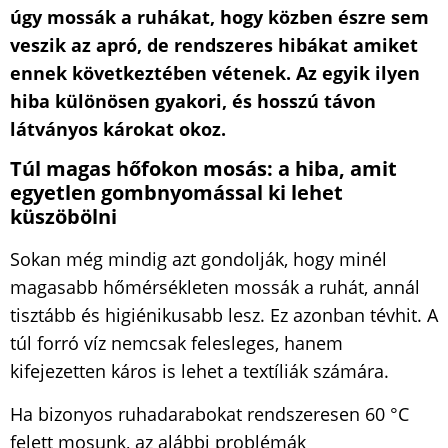
úgy mossák a ruhákat, hogy közben észre sem
veszik az apró, de rendszeres hibákat amiket
ennek következtében vétenek. Az egyik ilyen
hiba különösen gyakori, és hosszú távon
látványos károkat okoz.
Túl magas hőfokon mosás: a hiba, amit
egyetlen gombnyomással ki lehet
küszöbölni
Sokan még mindig azt gondolják, hogy minél
magasabb hőmérsékleten mossák a ruhát, annál
tisztább és higiénikusabb lesz. Ez azonban tévhit. A
túl forró víz nemcsak felesleges, hanem
kifejezetten káros is lehet a textíliák számára.
Ha bizonyos ruhadarabokat rendszeresen 60 °C
felett mosunk, az alábbi problémák