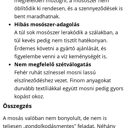
megfelelően mozogni, a mosószer nem
öblítődik ki rendesen, és a szennyeződések is
bent maradhatnak.
Hibás mosószer-adagolás
A túl sok mosószer lerakódik a szálakban, a
túl kevés pedig nem tisztít hatékonyan.
Érdemes követni a gyártó ajánlását, és
figyelembe venni a víz keménységét is.
Nem megfelelő szétválogatás
Fehér ruhát színessel mosni lassú
elszíneződéshez vezet. Finom anyagokat
durvább textíliákkal együtt mosni pedig gyors
kopást okoz.
Összegzés
A mosás valóban nem bonyolult, de nem is
teljesen „gondolkodásmentes” feladat. Néhány