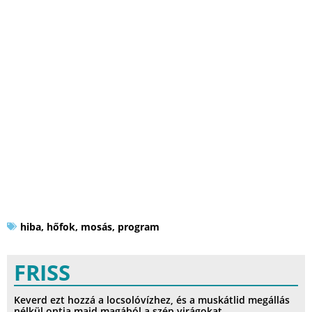
hiba
,
hőfok
,
mosás
,
program
FRISS
Keverd ezt hozzá a locsolóvízhez, és a muskátlid megállás
nélkül ontja majd magából a szép virágokat