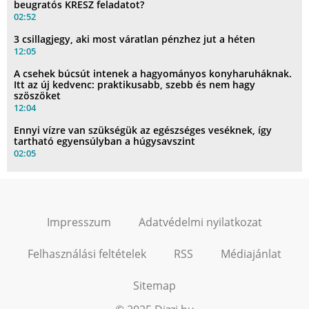
beugratós KRESZ feladatot?
02:52
3 csillagjegy, aki most váratlan pénzhez jut a héten
12:05
A csehek búcsút intenek a hagyományos konyharuháknak.
Itt az új kedvenc: praktikusabb, szebb és nem hagy
szöszöket
12:04
Ennyi vízre van szükségük az egészséges veséknek, így
tartható egyensúlyban a húgysavszint
02:05
Impresszum
Adatvédelmi nyilatkozat
Felhasználási feltételek
RSS
Médiajánlat
Sitemap