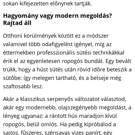
sokan kifejezetten előnynek tartják.
Hagyomány vagy modern megoldás?
Rajtad áll
Otthoni körülmények között ez a módszer
valamivel több odafigyelést igényel, míg az
éttermekben professzionális sütési technikákkal
érik el az egyenletesen ropogós bundát. Egy bevált
trükk, hogy a húst sütés után rövid időre beteszik a
sütőbe: így melegen tartható, és a belseje még
szaftosabb lesz.
Akár a klasszikus serpenyős változatot választod,
akár egy modernebb, olajszegényebb megoldást, a
lényeg ugyanaz: a rántott hús maradjon kívül
ropogós, belül omlós. Ha pedig kipróbálod a
sajtos, fűszeres, szénsavas vizes panírt, egy