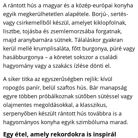
A rántott hús a magyar és a közép-európai konyha
egyik megkerülhetetlen alapétele. Borjú-, sertés-
vagy csirkemellből készül, amelyet kiklopfolnak,
lisztbe, tojásba és zsemlemorzsába forgatnak,
majd aranybarnára sütnek. Tálaláskor gyakran
kerül mellé krumplisaláta, főtt burgonya, püré vagy
hasábburgonya – a köretet sokszor a családi
hagyomány vagy a szakács ízlése dönti el.
A siker titka az egyszerűségben rejlik: kívül
ropogós panír, belül szaftos hús. Bár manapság
egyre többen próbálkoznak sütőben sütéssel vagy
olajmentes megoldásokkal, a klasszikus,
serpenyőben készült rántott hús továbbra is a
hagyományos konyha egyik szimbóluma marad.
Egy étel, amely rekordokra is inspirál