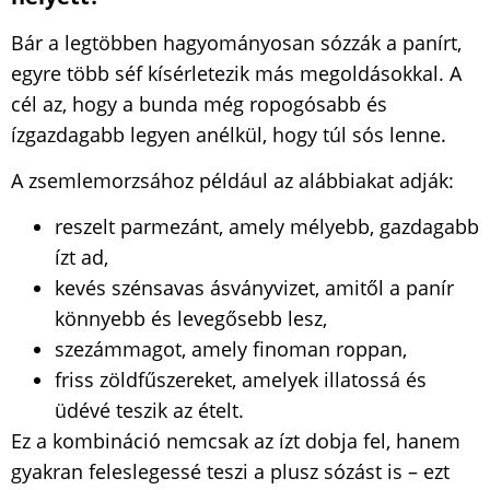
Bár a legtöbben hagyományosan sózzák a panírt,
egyre több séf kísérletezik más megoldásokkal. A
cél az, hogy a bunda még ropogósabb és
ízgazdagabb legyen anélkül, hogy túl sós lenne.
A zsemlemorzsához például az alábbiakat adják:
reszelt parmezánt, amely mélyebb, gazdagabb
ízt ad,
kevés szénsavas ásványvizet, amitől a panír
könnyebb és levegősebb lesz,
szezámmagot, amely finoman roppan,
friss zöldfűszereket, amelyek illatossá és
üdévé teszik az ételt.
Ez a kombináció nemcsak az ízt dobja fel, hanem
gyakran feleslegessé teszi a plusz sózást is – ezt