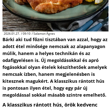
2026.01.27.
/
09:10
/
Salamon Ágnes
Bárki aki tud főzni tisztában van azzal, hogy az
adott étel minősége nemcsak az alapanyagon
múlik, hanem a helyes technikán és az
odafigyelésen is. Új megoldásokkal és apró
fogásokkal olyan ételek készíthetőek amelyek
nemcsak ízben, hanem megjelenésben is
kitesznek magukért. A klasszikus rántott hús
is pontosan ilyen étel, hogy egy pár új
megoldással sokkal másabb szintre emelhető.
A klasszikus rántott hús, örök kedvenc