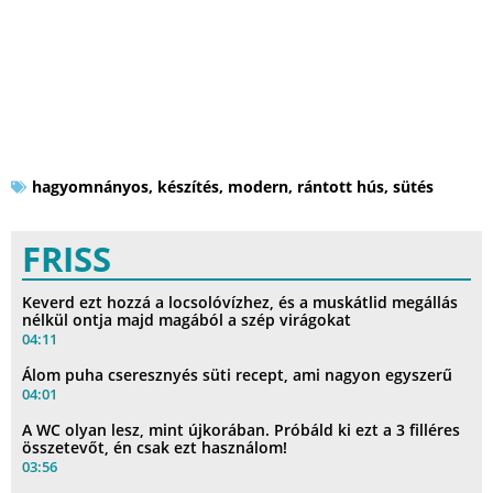
hagyomnányos
,
készítés
,
modern
,
rántott hús
,
sütés
FRISS
Keverd ezt hozzá a locsolóvízhez, és a muskátlid megállás
nélkül ontja majd magából a szép virágokat
04:11
Álom puha cseresznyés süti recept, ami nagyon egyszerű
04:01
A WC olyan lesz, mint újkorában. Próbáld ki ezt a 3 filléres
összetevőt, én csak ezt használom!
03:56