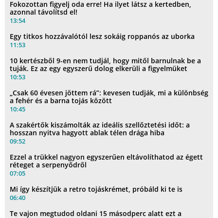
Fokozottan figyelj oda erre! Ha ilyet látsz a kertedben,
azonnal távolítsd el!
13:54
Egy titkos hozzávalótól lesz sokáig roppanós az uborka
11:53
10 kertészből 9-en nem tudjál, hogy mitől barnulnak be a
tuják. Ez az egy egyszerű dolog elkerüli a figyelmüket
10:53
„Csak 60 évesen jöttem rá”: kevesen tudják, mi a különbség
a fehér és a barna tojás között
10:45
A szakértők kiszámolták az ideális szellőztetési időt: a
hosszan nyitva hagyott ablak télen drága hiba
09:52
Ezzel a trükkel nagyon egyszerűen eltávolíthatod az égett
réteget a serpenyődről
07:05
Mi így készítjük a retro tojáskrémet, próbáld ki te is
06:40
Te vajon megtudod oldani 15 másodperc alatt ezt a