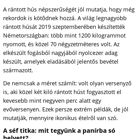
A rántott hús népszerűségét jól mutatja, hogy még
rekordok is kötődnek hozzá. A világ legnagyobb
rántott húsát 2019 szeptemberében készítették
Németországban: több mint 1200 kilogrammot
nyomott, és közel 70 négyzetméteres volt. Az
elkészült fogásból nagyjából nyolcezer adag
készült, amelyek eladásából jelentős bevétel
származott.
De nemcsak a méret számít: volt olyan versenyző
is, aki közel két kiló rántott húst fogyasztott el
kevesebb mint negyven perc alatt egy
evőversenyen. Ezek persze extrém példák, de jól
mutatják, mennyire ikonikus ételről van szó.
A séf titka: mit tegyünk a panírba só
helyett?