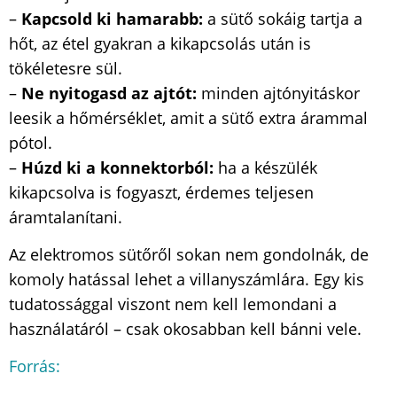
–
Kapcsold ki hamarabb:
a sütő sokáig tartja a
hőt, az étel gyakran a kikapcsolás után is
tökéletesre sül.
–
Ne nyitogasd az ajtót:
minden ajtónyitáskor
leesik a hőmérséklet, amit a sütő extra árammal
pótol.
–
Húzd ki a konnektorból:
ha a készülék
kikapcsolva is fogyaszt, érdemes teljesen
áramtalanítani.
Az elektromos sütőről sokan nem gondolnák, de
komoly hatással lehet a villanyszámlára. Egy kis
tudatossággal viszont nem kell lemondani a
használatáról – csak okosabban kell bánni vele.
Forrás: