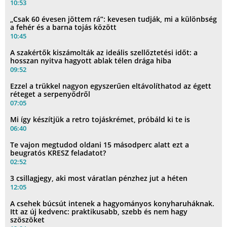
10:53
„Csak 60 évesen jöttem rá”: kevesen tudják, mi a különbség
a fehér és a barna tojás között
10:45
A szakértők kiszámolták az ideális szellőztetési időt: a
hosszan nyitva hagyott ablak télen drága hiba
09:52
Ezzel a trükkel nagyon egyszerűen eltávolíthatod az égett
réteget a serpenyődről
07:05
Mi így készítjük a retro tojáskrémet, próbáld ki te is
06:40
Te vajon megtudod oldani 15 másodperc alatt ezt a
beugratós KRESZ feladatot?
02:52
3 csillagjegy, aki most váratlan pénzhez jut a héten
12:05
A csehek búcsút intenek a hagyományos konyharuháknak.
Itt az új kedvenc: praktikusabb, szebb és nem hagy
szöszöket