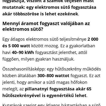
fogyasztja, viszont a számok teljesen mást
mutatnak: egy elektromos sütő fogyasztása
akár többszöröse is lehet ezekének
.
Mennyi áramot fogyaszt valójában az
elektromos sütő?
Egy átlagos elektromos sütő teljesítménye
2 000
és 5 000 watt
között mozog. Ez a gyakorlatban
havi
40–90 kWh
fogyasztást jelenthet, attól
függően, milyen gyakran használjuk.
Összehasonlításképp: egy hűtőszekrény működés
közben általában
300–800 wattot
fogyaszt. Ez azt
jelenti, hogy amikor a sütő magas hőfokon
melegít, az
pillanatnyi fogyasztása akár 65
hűtőszekrényével is egyenértékű lehet
.
Kutatások szerint egy átlagos háztartásban a sütő