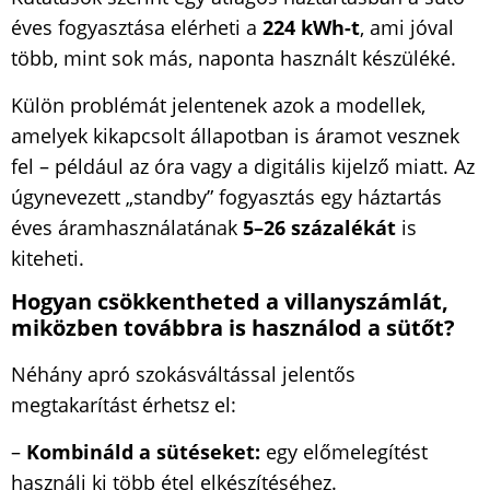
éves fogyasztása elérheti a
224 kWh-t
, ami jóval
több, mint sok más, naponta használt készüléké.
Külön problémát jelentenek azok a modellek,
amelyek kikapcsolt állapotban is áramot vesznek
fel – például az óra vagy a digitális kijelző miatt. Az
úgynevezett „standby” fogyasztás egy háztartás
éves áramhasználatának
5–26 százalékát
is
kiteheti.
Hogyan csökkentheted a villanyszámlát,
miközben továbbra is használod a sütőt?
Néhány apró szokásváltással jelentős
megtakarítást érhetsz el:
–
Kombináld a sütéseket:
egy előmelegítést
használj ki több étel elkészítéséhez.