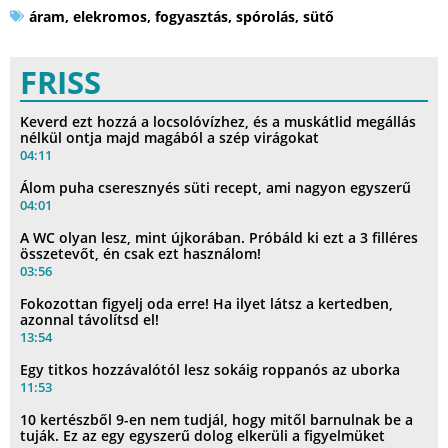
áram
,
elekromos
,
fogyasztás
,
spórolás
,
sütő
FRISS
Keverd ezt hozzá a locsolóvízhez, és a muskátlid megállás
nélkül ontja majd magából a szép virágokat
04:11
Álom puha cseresznyés süti recept, ami nagyon egyszerű
04:01
A WC olyan lesz, mint újkorában. Próbáld ki ezt a 3 filléres
összetevőt, én csak ezt használom!
03:56
Fokozottan figyelj oda erre! Ha ilyet látsz a kertedben,
azonnal távolítsd el!
13:54
Egy titkos hozzávalótól lesz sokáig roppanós az uborka
11:53
10 kertészből 9-en nem tudjál, hogy mitől barnulnak be a
tuják. Ez az egy egyszerű dolog elkerüli a figyelmüket