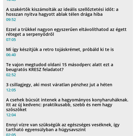
A szakértők kiszámolták az ideális szellőztetési időt: a
hosszan nyitva hagyott ablak télen drága hiba
09:52
Ezzel a trükkel nagyon egyszerűen eltávolíthatod az égett
réteget a serpenyődről
07:05
Mi így készítjük a retro tojáskrémet, próbáld ki te is
06:40
Te vajon megtudod oldani 15 másodperc alatt ezt a
beugratós KRESZ feladatot?
02:52
3 csillagjegy, aki most váratlan pénzhez jut a héten
12:05
A csehek búcsút intenek a hagyományos konyharuháknak.
Itt az új kedvenc: praktikusabb, szebb és nem hagy
szöszöket
12:04
Ennyi vízre van szükségük az egészséges veséknek, így
tartható egyensúlyban a húgysavszint
02:05