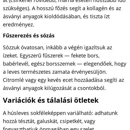
szükséges). A hosszú főzés segít a kollagén és az
ásványi anyagok kioldódásában, és tiszta ízt
eredményez.
Fűszerezés és sózás
Sózzuk óvatosan, inkább a végén igazítsuk az
ízeket. Egyszerű fűszerek — fekete bors,
babérlevél, egész borsszemek — elegendőek, hogy
a leves természetes zamata érvényesüljön.
Citromlé vagy egy kevés ecet hozzáadása segíti az
ásványi anyagok kilúgozását a csontokból.
Variációk és tálalási ötletek
A húsleves sokféleképpen variálható: adhatunk
hozzá tésztát, galuskát, csipetkét, vagy
fogyaszthatjuk önmagában egy szelet