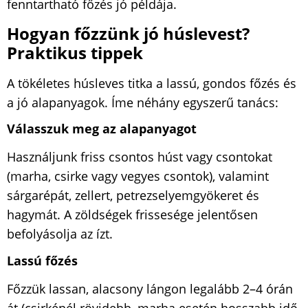
fenntartható főzés jó példája.
Hogyan főzzünk jó húslevest?
Praktikus tippek
A tökéletes húsleves titka a lassú, gondos főzés és
a jó alapanyagok. Íme néhány egyszerű tanács:
Válasszuk meg az alapanyagot
Használjunk friss csontos húst vagy csontokat
(marha, csirke vagy vegyes csontok), valamint
sárgarépát, zellert, petrezselyemgyökeret és
hagymát. A zöldségek frissesége jelentősen
befolyásolja az ízt.
Lassú főzés
Főzzük lassan, alacsony lángon legalább 2–4 órán
át (csirkénél rövidebb, marha esetén hosszabb idő