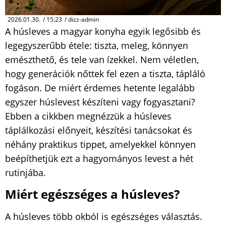
2026.01.30.
/
15:23
/
dizz-admin
A húsleves a magyar konyha egyik legősibb és
legegyszerűbb étele: tiszta, meleg, könnyen
emészthető, és tele van ízekkel. Nem véletlen,
hogy generációk nőttek fel ezen a tiszta, tápláló
fogáson. De miért érdemes hetente legalább
egyszer húslevest készíteni vagy fogyasztani?
Ebben a cikkben megnézzük a húsleves
táplálkozási előnyeit, készítési tanácsokat és
néhány praktikus tippet, amelyekkel könnyen
beépíthetjük ezt a hagyományos levest a hét
rutinjába.
Miért egészséges a húsleves?
A húsleves több okból is egészséges választás.