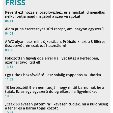
FRISS
Keverd ezt hozzá a locsolóvízhez, és a muskátlid megállás
nélkül ontja majd magából a szép virágokat
04:11
Álom puha cseresznyés süti recept, ami nagyon egyszerű
04:01
A WC olyan lesz, mint újkorában. Próbáld ki ezt a 3 filléres
összetevőt, én csak ezt használom!
03:56
Fokozottan figyelj oda erre! Ha ilyet látsz a kertedben,
azonnal távolítsd el!
13:54
Egy titkos hozzávalótól lesz sokáig roppanós az uborka
11:53
10 kertészből 9-en nem tudjál, hogy mitől barnulnak be a
tuják. Ez az egy egyszerű dolog elkerüli a figyelmüket
10:53
„Csak 60 évesen jöttem rá”: kevesen tudják, mi a különbség
a fehér és a barna tojás között
10:45