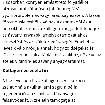
Elsősorban könnyen emészthető folyadékot
biztosít, ami különösen jól jön megfázás,
gyomorproblémák vagy fáradtság esetén. A lassan
főzött húslevesből kiválnak a csontokból és a
porcokból származó kollagén, megoldott fehérjék
és ásványi anyagok, amelyek támogatják az
emésztést és az ízületek egészségét. Emellett a
leves kiváló módja annak, hogy zöldségeket és
fűszereket adjunk a táplálkozásunkhoz, növelve az
ételek vitamin- és ásványianyag-tartalmát.
Kollagén és zselatin
A húslevesben lévő kollagén főzés közben
zselatinná alakulhat, ami segíti a bélfal
regenerációját és javítja a tápanyagok
felszívódását. A zselatin támogatja az