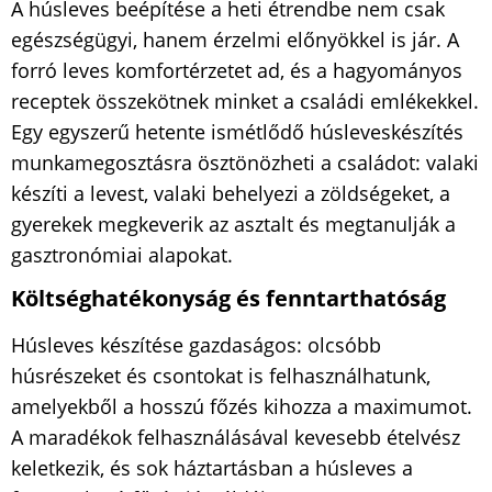
A húsleves beépítése a heti étrendbe nem csak
egészségügyi, hanem érzelmi előnyökkel is jár. A
forró leves komfortérzetet ad, és a hagyományos
receptek összekötnek minket a családi emlékekkel.
Egy egyszerű hetente ismétlődő húsleveskészítés
munkamegosztásra ösztönözheti a családot: valaki
készíti a levest, valaki behelyezi a zöldségeket, a
gyerekek megkeverik az asztalt és megtanulják a
gasztronómiai alapokat.
Költséghatékonyság és fenntarthatóság
Húsleves készítése gazdaságos: olcsóbb
húsrészeket és csontokat is felhasználhatunk,
amelyekből a hosszú főzés kihozza a maximumot.
A maradékok felhasználásával kevesebb ételvész
keletkezik, és sok háztartásban a húsleves a