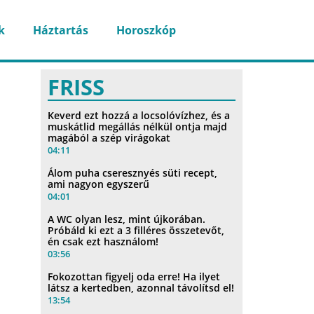
k
Háztartás
Horoszkóp
FRISS
Keverd ezt hozzá a locsolóvízhez, és a
muskátlid megállás nélkül ontja majd
magából a szép virágokat
04:11
Álom puha cseresznyés süti recept,
ami nagyon egyszerű
04:01
A WC olyan lesz, mint újkorában.
Próbáld ki ezt a 3 filléres összetevőt,
én csak ezt használom!
03:56
Fokozottan figyelj oda erre! Ha ilyet
látsz a kertedben, azonnal távolítsd el!
13:54