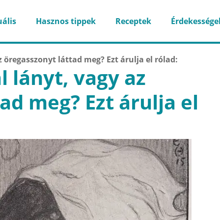
ális
Hasznos tippek
Receptek
Érdekessége
z öregasszonyt láttad meg? Ezt árulja el rólad:
l lányt, vagy az
ad meg? Ezt árulja el