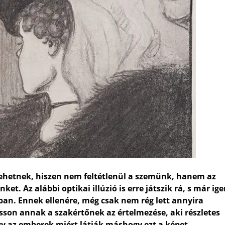
lehetnek, hiszen nem feltétlenül a szemünk, hanem az
. Az alábbi optikai illúzió is erre játszik rá, s már ig
ban. Ennek ellenére, még csak nem rég lett annyira
asson annak a szakértőnek az értelmezése, aki részletes
hogy az emberek miért látják máshogy ezt a képet.