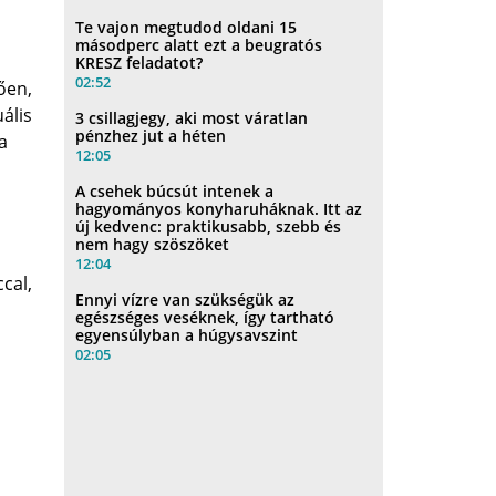
Te vajon megtudod oldani 15
másodperc alatt ezt a beugratós
KRESZ feladatot?
02:52
ően,
uális
3 csillagjegy, aki most váratlan
pénzhez jut a héten
a
12:05
A csehek búcsút intenek a
hagyományos konyharuháknak. Itt az
új kedvenc: praktikusabb, szebb és
nem hagy szöszöket
12:04
cal,
Ennyi vízre van szükségük az
egészséges veséknek, így tartható
egyensúlyban a húgysavszint
02:05