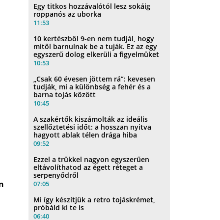
Egy titkos hozzávalótól lesz sokáig
roppanós az uborka
11:53
10 kertészből 9-en nem tudjál, hogy
mitől barnulnak be a tuják. Ez az egy
egyszerű dolog elkerüli a figyelmüket
10:53
„Csak 60 évesen jöttem rá”: kevesen
tudják, mi a különbség a fehér és a
barna tojás között
10:45
A szakértők kiszámolták az ideális
szellőztetési időt: a hosszan nyitva
hagyott ablak télen drága hiba
09:52
Ezzel a trükkel nagyon egyszerűen
eltávolíthatod az égett réteget a
serpenyődről
en
07:05
Mi így készítjük a retro tojáskrémet,
próbáld ki te is
06:40