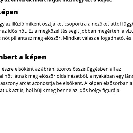
képen
gy az illúzió miként osztja két csoportra a nézőket attól függ
gy az idős nőt. Ez a megközelítés segít jobban megérteni a viz
ős nőt pillantasz meg először. Mindkét válasz elfogadható, és 
mbert a képen
el észre elsőként az ábrán, szoros összefüggésben áll az
tal nőt látnak meg először oldalnézetből, a nyakában egy lánc
 asszony arcát azonosítja be elsőként. A képen elsősorban a
tjuk azt is, hol bújik meg benne az idős hölgy figurája.