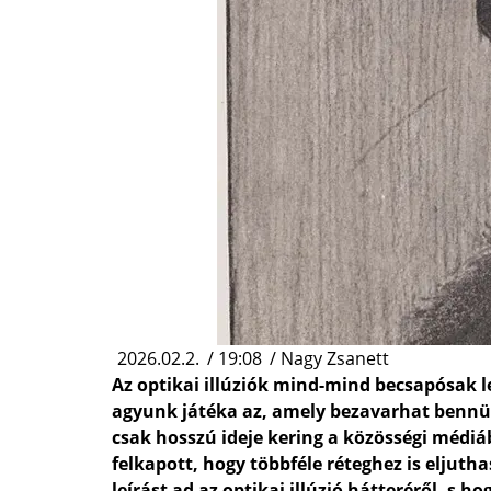
2026.02.2.
/
19:08
/
Nagy Zsanett
Az optikai illúziók mind-mind becsapósak 
agyunk játéka az, amely bezavarhat bennünket
csak hosszú ideje kering a közösségi médiá
felkapott, hogy többféle réteghez is eljuth
leírást ad az optikai illúzió hátteréről, s 