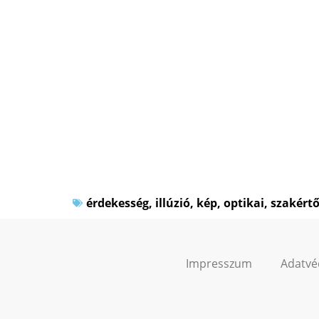
érdekesség
,
illúzió
,
kép
,
optikai
,
szakért
Impresszum
Adatvé