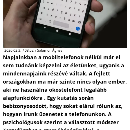
2026.02.3.
/
08:52
/
Salamon Ágnes
Napjainkban a mobiltelefonok nélkül már el
sem tudnánk képzelni az életünket, ugyanis a
mindennapjaink részévé váltak. A fejlett
országokban ma már szinte nincs olyan ember,
aki ne használna okostelefont legalább
alapfunkciókra . Egy kutatás során
bebizonyosodott, hogy sokat elárul rólunk az,
hogyan írunk üzenetet a telefonunkon. A
pszichológusok szerint a választott módszer