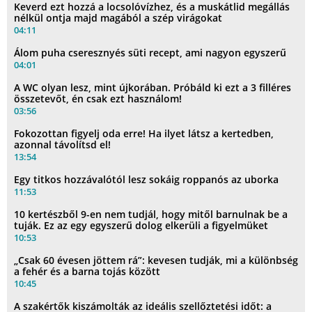
Keverd ezt hozzá a locsolóvízhez, és a muskátlid megállás
nélkül ontja majd magából a szép virágokat
04:11
Álom puha cseresznyés süti recept, ami nagyon egyszerű
04:01
A WC olyan lesz, mint újkorában. Próbáld ki ezt a 3 filléres
összetevőt, én csak ezt használom!
03:56
Fokozottan figyelj oda erre! Ha ilyet látsz a kertedben,
azonnal távolítsd el!
13:54
Egy titkos hozzávalótól lesz sokáig roppanós az uborka
11:53
10 kertészből 9-en nem tudjál, hogy mitől barnulnak be a
tuják. Ez az egy egyszerű dolog elkerüli a figyelmüket
10:53
„Csak 60 évesen jöttem rá”: kevesen tudják, mi a különbség
a fehér és a barna tojás között
10:45
A szakértők kiszámolták az ideális szellőztetési időt: a