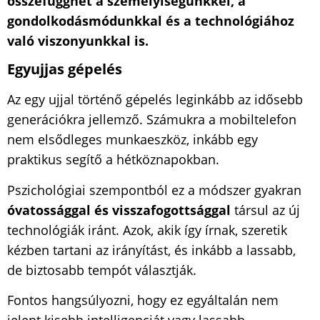
összefügghet a személyiségünkkel, a
gondolkodásmódunkkal és a technológiához
való viszonyunkkal is.
Egyujjas gépelés
Az egy ujjal történő gépelés leginkább az idősebb
generációkra jellemző. Számukra a mobiltelefon
nem elsődleges munkaeszköz, inkább egy
praktikus segítő a hétköznapokban.
Pszichológiai szempontból ez a módszer gyakran
óvatossággal és visszafogottsággal
társul az új
technológiák iránt. Azok, akik így írnak, szeretik
kézben tartani az irányítást, és inkább a lassabb,
de biztosabb tempót választják.
Fontos hangsúlyozni, hogy ez egyáltalán nem
jelent kisebb intelligenciát vagy lassabb