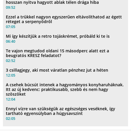
hosszan nyitva hagyott ablak télen drága hiba
09:52
Ezzel a trükkel nagyon egyszerűen eltávolíthatod az égett
réteget a serpenyődről
07:05
Mi így készítjük a retro tojáskrémet, próbáld ki te is
06:40
Te vajon megtudod oldani 15 másodperc alatt ezt a
beugratós KRESZ feladatot?
02:52
3 csillagjegy, aki most váratlan pénzhez jut a héten
12:05
A csehek búcsút intenek a hagyományos konyharuháknak.
Itt az új kedvenc: praktikusabb, szebb és nem hagy
szöszöket
12:04
Ennyi vízre van szükségük az egészséges veséknek, így
tartható egyensúlyban a húgysavszint
02:05