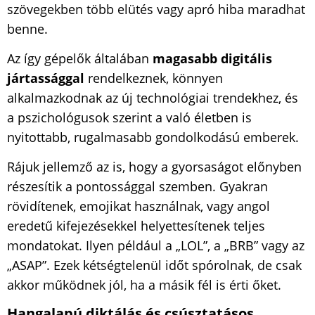
szövegekben több elütés vagy apró hiba maradhat
benne.
Az így gépelők általában
magasabb digitális
jártassággal
rendelkeznek, könnyen
alkalmazkodnak az új technológiai trendekhez, és
a pszichológusok szerint a való életben is
nyitottabb, rugalmasabb gondolkodású emberek.
Rájuk jellemző az is, hogy a gyorsaságot előnyben
részesítik a pontossággal szemben. Gyakran
rövidítenek, emojikat használnak, vagy angol
eredetű kifejezésekkel helyettesítenek teljes
mondatokat. Ilyen például a „LOL”, a „BRB” vagy az
„ASAP”. Ezek kétségtelenül időt spórolnak, de csak
akkor működnek jól, ha a másik fél is érti őket.
Hangalapú diktálás és csúsztatásos