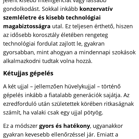
gondolkodást. Sokkal inkább
konzervatív
szemléletre és kisebb technológiai
magabiztosságra
utal. Ez teljesen érthető, hiszen
az idősebb korosztály életében rengeteg
technológiai fordulat zajlott le, gyakran
gyorsabban, mint ahogyan a mindennapi szokások
alkalmazkodni tudtak volna hozzá.
Kétujjas gépelés
A két ujjal – jellemzően hüvelykujjal – történő
gépelés inkább a fiatalabb generációk sajátja. Az
ezredforduló után születettek körében ritkaságnak
számít, ha valaki csak egy ujjal pötyög.
Ez a módszer
gyors és hatékony
, ugyanakkor
gyakran kevesebb ellenőrzéssel jár. Emiatt a