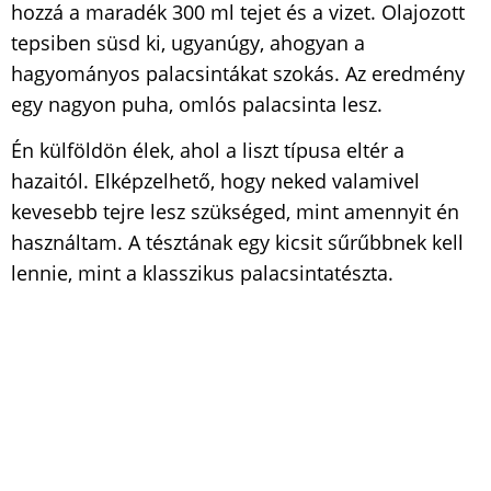
hozzá a maradék 300 ml tejet és a vizet. Olajozott
tepsiben süsd ki, ugyanúgy, ahogyan a
hagyományos palacsintákat szokás. Az eredmény
egy nagyon puha, omlós palacsinta lesz.
Én külföldön élek, ahol a liszt típusa eltér a
hazaitól. Elképzelhető, hogy neked valamivel
kevesebb tejre lesz szükséged, mint amennyit én
használtam. A tésztának egy kicsit sűrűbbnek kell
lennie, mint a klasszikus palacsintatészta.