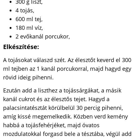
300 g liszt,
4 tojás,
600 ml tej,
180 ml víz,
2 evőkanál porcukor,
Elkészítése:
A tojásokat válaszd szét. Az élesztőt keverd el 300
ml tejben az 1 kanál porcukorral, majd hagyd egy
rövid ideig pihenni.
Ezután add a liszthez a tojássárgákat, a másik
kanál cukrot és az élesztős tejet. Hagyd a
palacsintatésztát körülbelül 30 percig pihenni,
amíg kissé megemelkedik. Közben verd kemény
habbá a tojásfehérjéket, majd óvatos
mozdulatokkal forgasd bele a tésztába, végül add