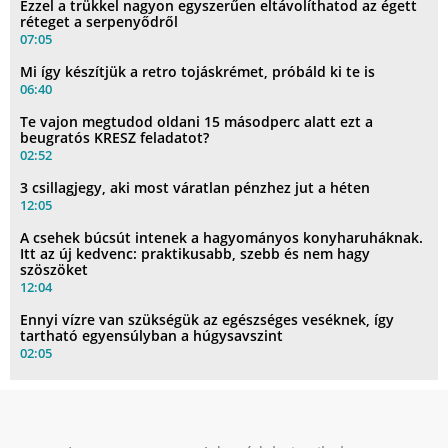
Ezzel a trükkel nagyon egyszerűen eltávolíthatod az égett
réteget a serpenyődről
07:05
Mi így készítjük a retro tojáskrémet, próbáld ki te is
06:40
Te vajon megtudod oldani 15 másodperc alatt ezt a
beugratós KRESZ feladatot?
02:52
3 csillagjegy, aki most váratlan pénzhez jut a héten
12:05
A csehek búcsút intenek a hagyományos konyharuháknak.
Itt az új kedvenc: praktikusabb, szebb és nem hagy
szöszöket
12:04
Ennyi vízre van szükségük az egészséges veséknek, így
tartható egyensúlyban a húgysavszint
02:05