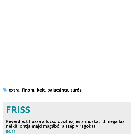
extra
,
finom
,
kelt
,
palacsinta
,
túrós
FRISS
Keverd ezt hozzá a locsolóvízhez, és a muskátlid megállás
nélkül ontja majd magából a szép virágokat
04:11