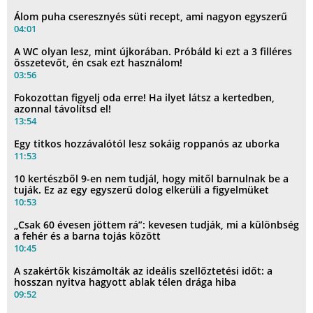
Álom puha cseresznyés süti recept, ami nagyon egyszerű
04:01
A WC olyan lesz, mint újkorában. Próbáld ki ezt a 3 filléres
összetevőt, én csak ezt használom!
03:56
Fokozottan figyelj oda erre! Ha ilyet látsz a kertedben,
azonnal távolítsd el!
13:54
Egy titkos hozzávalótól lesz sokáig roppanós az uborka
11:53
10 kertészből 9-en nem tudjál, hogy mitől barnulnak be a
tuják. Ez az egy egyszerű dolog elkerüli a figyelmüket
10:53
„Csak 60 évesen jöttem rá”: kevesen tudják, mi a különbség
a fehér és a barna tojás között
10:45
A szakértők kiszámolták az ideális szellőztetési időt: a
hosszan nyitva hagyott ablak télen drága hiba
09:52