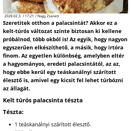
2026.02.3.
/
17:21
/
Nagy Zsanett
Szeretitek otthon a palacsintát? Akkor ez a
kelt-túrós változat szinte biztosan ki kellene
próbálnod, több okból is! Az egyik, hogy nagyon
egyszerűen elkészíthető, a másik, hogy irtóra
finom. Az egyetlen különbség, amelyben eltér
a hagyományos, eredeti palacsintától, az az,
hogy ebbe kerül egy teáskanálnyi szárított
élesztő is, amivel egy kicsit fel lehet túrbózni
az állagát.
Kelt túrós palacsinta tészta
Tészta:
1 teáskanálnyi szárított élesztő.