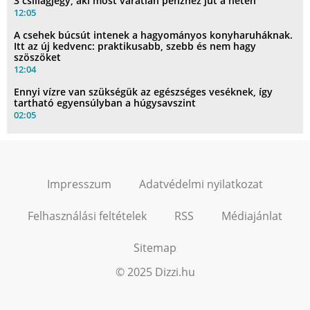
3 csillagjegy, aki most váratlan pénzhez jut a héten
12:05
A csehek búcsút intenek a hagyományos konyharuháknak.
Itt az új kedvenc: praktikusabb, szebb és nem hagy
szöszöket
12:04
Ennyi vízre van szükségük az egészséges veséknek, így
tartható egyensúlyban a húgysavszint
02:05
Impresszum
Adatvédelmi nyilatkozat
Felhasználási feltételek
RSS
Médiajánlat
Sitemap
© 2025 Dizzi.hu