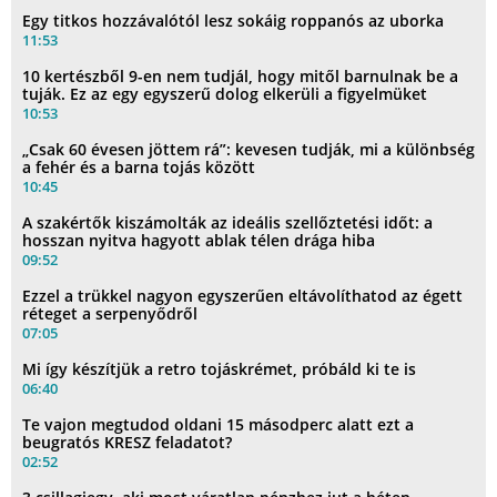
Egy titkos hozzávalótól lesz sokáig roppanós az uborka
11:53
10 kertészből 9-en nem tudjál, hogy mitől barnulnak be a
tuják. Ez az egy egyszerű dolog elkerüli a figyelmüket
10:53
„Csak 60 évesen jöttem rá”: kevesen tudják, mi a különbség
a fehér és a barna tojás között
10:45
A szakértők kiszámolták az ideális szellőztetési időt: a
hosszan nyitva hagyott ablak télen drága hiba
09:52
Ezzel a trükkel nagyon egyszerűen eltávolíthatod az égett
réteget a serpenyődről
07:05
Mi így készítjük a retro tojáskrémet, próbáld ki te is
06:40
Te vajon megtudod oldani 15 másodperc alatt ezt a
beugratós KRESZ feladatot?
02:52