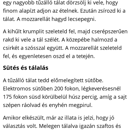
egy nagyobb tűzálló tálat dörzsölj ki vele, hogy
finom alapízt adjon az ételnek. Ezután zsírozd ki a
tálat. A mozzarellát hagyd lecsepegni.
A kihűlt krumplit szeleteld fel, majd cserépszerűen
rakd ki vele a tál szélét. A közepébe halmozd a
csirkét a szósszal együtt. A mozzarellát szeleteld
fel, és egyenletesen oszd el a tetején.
Sütés és tálalás
A tűzálló tálat tedd előmelegített sütőbe.
Elektromos sütőben 200 fokon, légkeverésesnél
175 fokon süsd körülbelül húsz percig, amíg a sajt
szépen ráolvad és enyhén megpirul.
Amikor elkészült, már az illata is jelzi, hogy jó
választás volt. Melegen tálalva igazán szaftos és