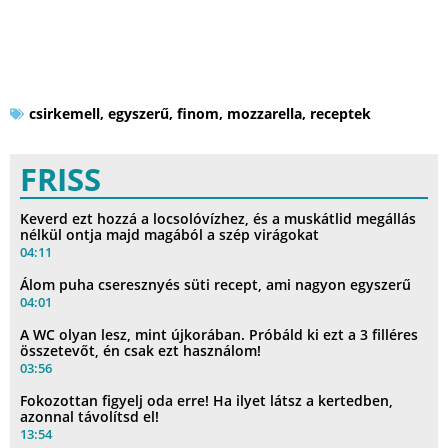
csirkemell
,
egyszerű
,
finom
,
mozzarella
,
receptek
FRISS
Keverd ezt hozzá a locsolóvízhez, és a muskátlid megállás
nélkül ontja majd magából a szép virágokat
04:11
Álom puha cseresznyés süti recept, ami nagyon egyszerű
04:01
A WC olyan lesz, mint újkorában. Próbáld ki ezt a 3 filléres
összetevőt, én csak ezt használom!
03:56
Fokozottan figyelj oda erre! Ha ilyet látsz a kertedben,
azonnal távolítsd el!
13:54