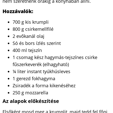
nem szeretnénk órákig a konyhában állni.
Hozzávalók:
700 g kis krumpli
800 g csirkemellfilé
2 evőkanál olaj
Só és bors ízlés szerint
400 ml tejszín
1 csomag kész hagymás-tejszínes csirke
fűszerkeverék (elhagyható)
¼ liter instant tyúkhúsleves
1 gerezd fokhagyma
Zsiradék a forma kikenéséhez
250 g mozzarella
Az alapok előkészítése
Elsőként mosd meg a krumplit, majd tedd fel főni