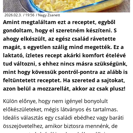
2026.02.3.
/
19:56
/
Nagy Zsanett
Amint megtaláltam ezt a receptet, egyből
gondoltam, hogy el szeretném készíteni. S
ahogy elkészült, az egész család rávetette
magát, s egyetlen szálig mind megették. Ez a
laktató, ízletes recept akárki komfort ételévé
tud változni, s ehhez nincs másra szükségünk,
mint hogy kövessük pontról-pontra az alább is
feltüntetett receptet. Ha szereted a sajtokat,
azon belül a mozzarellát, akkor az csak plusz!
Külön előnye, hogy nem igényel bonyolult
előkészületeket, mégis látványos és tartalmas.
Ideális választás egy családi ebédhez vagy baráti
összejövetelhez, amikor biztosra mennénk, de