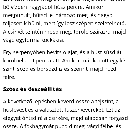
bő vízben nagyjából húsz percre. Amikor
megpuhult, hűtsd le, hámozd meg, és hagyd
teljesen kihűlni, mert így lesz szépen szeletelhető.
A csirkét szintén mosd meg, töröld szárazra, majd
vágd egyforma kockákra.
Egy serpenyőben hevíts olajat, és a húst süsd át
körülbelül öt perc alatt. Amikor már kapott egy kis
színt, sózd és borsozd ízlés szerint, majd húzd
félre.
Szósz és összeállítás
A következő lépésben keverd össze a tejszínt, a
húslevest és a választott fűszerkeveréket. Ezt az
elegyet öntsd rá a csirkére, majd alaposan forgasd
össze. A fokhagymát pucold meg, vágd félbe, és