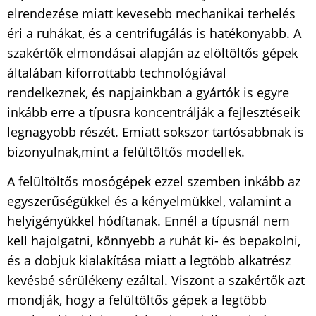
elrendezése miatt kevesebb mechanikai terhelés
éri a ruhákat, és a centrifugálás is hatékonyabb. A
szakértők elmondásai alapján az elöltöltős gépek
általában kiforrottabb technológiával
rendelkeznek, és napjainkban a gyártók is egyre
inkább erre a típusra koncentrálják a fejlesztéseik
legnagyobb részét. Emiatt sokszor tartósabbnak is
bizonyulnak,mint a felültöltős modellek.
A felültöltős mosógépek ezzel szemben inkább az
egyszerűségükkel és a kényelmükkel, valamint a
helyigényükkel hódítanak. Ennél a típusnál nem
kell hajolgatni, könnyebb a ruhát ki- és bepakolni,
és a dobjuk kialakítása miatt a legtöbb alkatrész
kevésbé sérülékeny ezáltal. Viszont a szakértők azt
mondják, hogy a felültöltős gépek a legtöbb