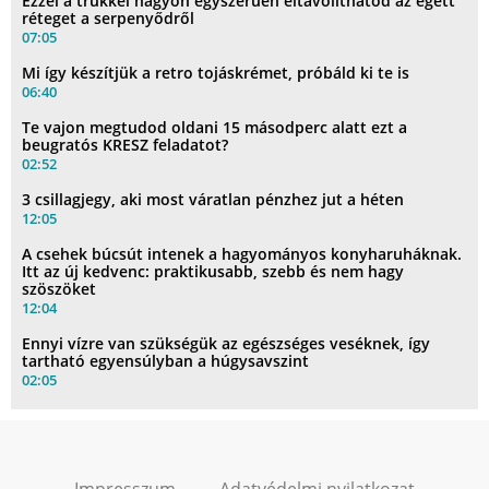
Ezzel a trükkel nagyon egyszerűen eltávolíthatod az égett
réteget a serpenyődről
07:05
Mi így készítjük a retro tojáskrémet, próbáld ki te is
06:40
Te vajon megtudod oldani 15 másodperc alatt ezt a
beugratós KRESZ feladatot?
02:52
3 csillagjegy, aki most váratlan pénzhez jut a héten
12:05
A csehek búcsút intenek a hagyományos konyharuháknak.
Itt az új kedvenc: praktikusabb, szebb és nem hagy
szöszöket
12:04
Ennyi vízre van szükségük az egészséges veséknek, így
tartható egyensúlyban a húgysavszint
02:05