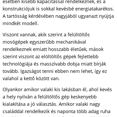
esetben kisebb kapacitással rendelkeznek, és a
konstrukciójuk is sokkal kevésbé energiatakarékos.
A tartósság kérdésében nagyjából ugyanazt nyújtja
mindkét modell.
Viszont vannak, akik szerint a felültöltős
mosógépek egyszerűbb mechanikával
rendelkeznek emiatt hosszabb életűek, mások
szerint viszont az elöltöltős gépek fejlettebb
technológiája és masszívabb dobja miatt bírják
tovább. Igazságot tenni ebben nem lehet, így ez
valahol a kettő között van.
Olyankor amikor valaki kis lakásban él, ahol kevés
a hely nyilván a felültöltős gép keskenyebb
kialakítása a jó választás. Amikor valaki nagy
családdal rendelkezik és naponta több adag ruha