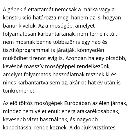
A gépek élettartamát nemcsak a márka vagy a
konstrukció határozza meg, hanem az is, hogyan
bánunk velük. Az a mosógép, amelyet
folyamatosan karbantartanak, nem terhelik túl,
nem mosnak benne többször is egy nap és
tisztítóprogrammal is járatják, könnyedén
működhet tizenöt évig is. Azonban ha egy olcsóbb,
kevésbé masszív mosógéppel rendelkezünk,
amelyet folyamatos használatnak tesznek ki és
nincs karbantartva sem az, akár öt-hat év után is
tönkremehet.
Az elöltöltős mosógépek Európában az élen járnak,
mindez nem véletlenül: energiatakarékosabbak,
kevesebb vizet használnak, és nagyobb
kapacitással rendelkeznek. A dobjuk vízszintes