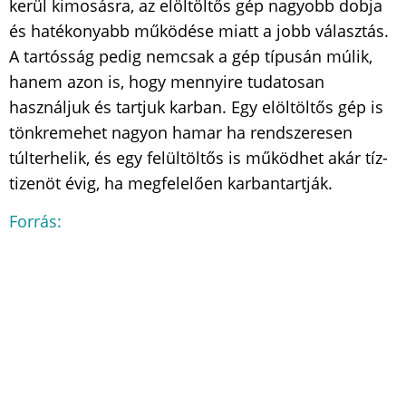
kerül kimosásra, az elöltöltős gép nagyobb dobja
és hatékonyabb működése miatt a jobb választás.
A tartósság pedig nemcsak a gép típusán múlik,
hanem azon is, hogy mennyire tudatosan
használjuk és tartjuk karban. Egy elöltöltős gép is
tönkremehet nagyon hamar ha rendszeresen
túlterhelik, és egy felültöltős is működhet akár tíz-
tizenöt évig, ha megfelelően karbantartják.
Forrás: