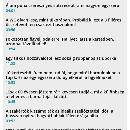
Álom puha cseresznyés süti recept, ami nagyon egyszerű
04:01
A WC olyan lesz, mint újkorában. Próbáld ki ezt a 3 filléres
összetevőt, én csak ezt használom!
03:56
Fokozottan figyelj oda erre! Ha ilyet látsz a kertedben,
azonnal távolítsd el!
13:54
Egy titkos hozzávalótól lesz sokáig roppanós az uborka
11:53
10 kertészből 9-en nem tudjál, hogy mitől barnulnak be a
tuják. Ez az egy egyszerű dolog elkerüli a figyelmüket
10:53
„Csak 60 évesen jöttem rá”: kevesen tudják, mi a különbség
a fehér és a barna tojás között
10:45
A szakértők kiszámolták az ideális szellőztetési időt: a
hosszan nyitva hagyott ablak télen drága hiba
09:52