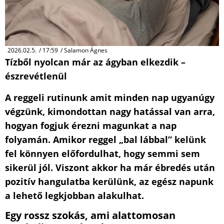
2026.02.5.
/
17:59
/
Salamon Ágnes
Tízből nyolcan már az ágyban elkezdik –
észrevétlenül
A reggeli rutinunk amit minden nap ugyanúgy
végzünk, kimondottan nagy hatással van arra,
hogyan fogjuk érezni magunkat a nap
folyamán. Amikor reggel „bal lábbal” kelünk
fel könnyen előfordulhat, hogy semmi sem
sikerül jól. Viszont akkor ha már ébredés után
pozitív hangulatba kerülünk, az egész napunk
a lehető legkjobban alakulhat.
Egy rossz szokás, ami alattomosan