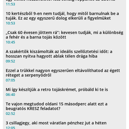
11:53
10 kertészből 9-en nem tudjál, hogy mitől barnulnak be a
tuják. Ez az egy egyszerű dolog elkerüli a figyelmüket
10:53
„Csak 60 évesen jöttem rá”: kevesen tudják, mi a különbség
a fehér és a barna tojás között
10:45
A szakértők kiszámolták az ideális szellőztetési időt: a
hosszan nyitva hagyott ablak télen drága hiba
09:52
Ezzel a trükkel nagyon egyszerűen eltávolíthatod az égett
réteget a serpenyődről
07:05
Mi így készítjük a retro tojáskrémet, próbáld ki te is
06:40
Te vajon megtudod oldani 15 másodperc alatt ezt a
beugratós KRESZ feladatot?
02:52
3 csillagjegy, aki most váratlan pénzhez jut a héten
12:05