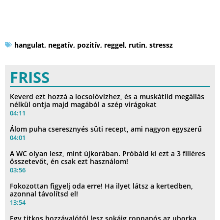
hangulat
,
negatív
,
pozitív
,
reggel
,
rutin
,
stressz
FRISS
Keverd ezt hozzá a locsolóvízhez, és a muskátlid megállás
nélkül ontja majd magából a szép virágokat
04:11
Álom puha cseresznyés süti recept, ami nagyon egyszerű
04:01
A WC olyan lesz, mint újkorában. Próbáld ki ezt a 3 filléres
összetevőt, én csak ezt használom!
03:56
Fokozottan figyelj oda erre! Ha ilyet látsz a kertedben,
azonnal távolítsd el!
13:54
Egy titkos hozzávalótól lesz sokáig roppanós az uborka