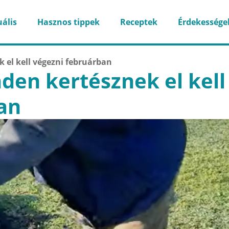
ális
Hasznos tippek
Receptek
Érdekessége
k el kell végezni februárban
nden kertésznek el kell
an