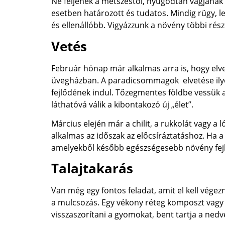
Ne féljenek a metszéstől, nyugodtan vágjanak
esetben határozott és tudatos. Mindig rügy, le
és ellenállóbb. Vigyázzunk a növény többi rés
Vetés
Február hónap már alkalmas arra is, hogy elve
üvegházban. A paradicsommagok elvetése ilyen
fejlődének indul. Tőzegmentes földbe vessük
láthatóvá válik a kibontakozó új „élet”.
Március elején már a chilit, a rukkolát vagy a
alkalmas az időszak az előcsíráztatáshoz. Ha a
amelyekből később egészségesebb növény fejl
Talajtakarás
Van még egy fontos feladat, amit el kell végezn
a mulcsozás. Egy vékony réteg komposzt vagy s
visszaszorítani a gyomokat, bent tartja a nedv