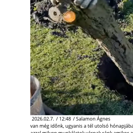
2026.02.7.
/
12:48
/
Salamon Ágnes
van még időnk, ugyanis a tél utolsó hónapjába