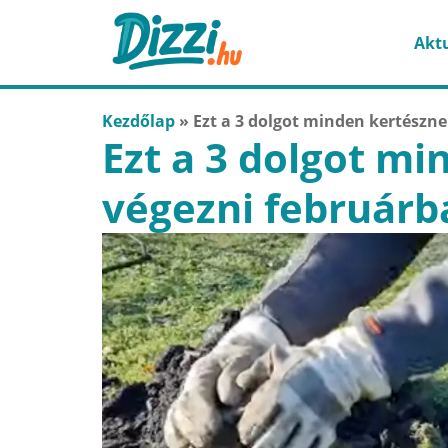
Aktu
Kezdőlap
»
Ezt a 3 dolgot minden kertészne
Ezt a 3 dolgot mi
végezni februárb