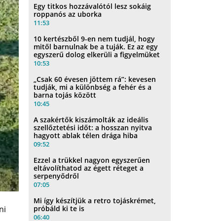
Egy titkos hozzávalótól lesz sokáig
roppanós az uborka
11:53
10 kertészből 9-en nem tudjál, hogy
mitől barnulnak be a tuják. Ez az egy
egyszerű dolog elkerüli a figyelmüket
10:53
„Csak 60 évesen jöttem rá”: kevesen
tudják, mi a különbség a fehér és a
barna tojás között
10:45
A szakértők kiszámolták az ideális
szellőztetési időt: a hosszan nyitva
hagyott ablak télen drága hiba
09:52
Ezzel a trükkel nagyon egyszerűen
eltávolíthatod az égett réteget a
serpenyődről
07:05
Mi így készítjük a retro tojáskrémet,
próbáld ki te is
ni
06:40