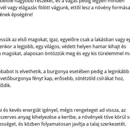
 belőle nagyobb részeket, és a vágás pedig legyen minden
vél vagy elágazás fölött vágjunk, ettől lesz a növény formás
zének épségére!
ssük az első magokat, igaz, egyelőre csak a lakásban vagy e
kor a legjobb, egy világos, védett helyen hamar kihajt és
 a magokat, alaposan öntözzük meg és egy kis türelemmel m
 lóbabot is elvethetik, a burgonya esetében pedig a leginkább
 vetőburgonya fényt kap, erősebb, sötétzöld csírákat hoz,
ődik.
i és kevés energiát igényel, mégis rengeteget ad vissza, az
zerves anyag kihelyezése a kertbe, a növények töve körül s
ességet, és közben folyamatosan javítja a talaj szerkezetét.