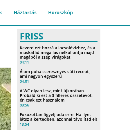
k
Háztartás
Horoszkóp
FRISS
Keverd ezt hozzá a locsolóvízhez, és a
muskátlid megállás nélkül ontja majd
magából a szép virágokat
04:11
Álom puha cseresznyés süti recept,
ami nagyon egyszerű
04:01
A WC olyan lesz, mint újkorában.
Próbáld ki ezt a 3 filléres összetevőt,
én csak ezt használom!
03:56
Fokozottan figyelj oda erre! Ha ilyet
látsz a kertedben, azonnal távolítsd el!
13:54