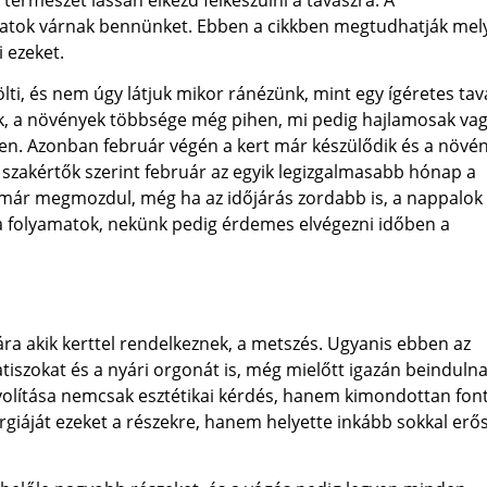
természet lassan elkezd felkészülni a tavaszra. A
datok várnak bennünket. Ebben a cikkben megtudhatják mel
i ezeket.
lti, és nem úgy látjuk mikor ránézünk, mint egy ígéretes tav
k, a növények többsége még pihen, mi pedig hajlamosak va
en. Azonban február végén a kert már készülődik és a növé
s szakértők szerint február az egyik legizgalmasabb hónap a
 már megmozdul, még ha az időjárás zordabb is, a nappalok
a folyamatok, nekünk pedig érdemes elvégezni időben a
ra akik kerttel rendelkeznek, a metszés. Ugyanis ebben az
atiszokat és a nyári orgonát is, még mielőtt igazán beindulna
ávolítása nemcsak esztétikai kérdés, hanem kimondottan fon
rgiáját ezeket a részekre, hanem helyette inkább sokkal erő