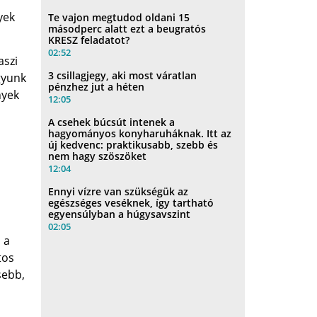
yek
Te vajon megtudod oldani 15
másodperc alatt ezt a beugratós
KRESZ feladatot?
02:52
aszi
3 csillagjegy, aki most váratlan
gyunk
pénzhez jut a héten
nyek
12:05
A csehek búcsút intenek a
hagyományos konyharuháknak. Itt az
új kedvenc: praktikusabb, szebb és
nem hagy szöszöket
12:04
Ennyi vízre van szükségük az
egészséges veséknek, így tartható
egyensúlyban a húgysavszint
02:05
 a
tos
sebb,