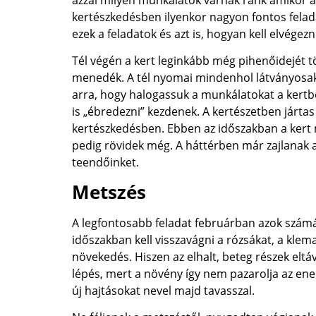
azzal milyen munkálatok várnak ránk amikor a 
kertészkedésben ilyenkor nagyon fontos fela
ezek a feladatok és azt is, hogyan kell elvégezn
Tél végén a kert leginkább még pihenőidejét tö
menedék. A tél nyomai mindenhol látványosa
arra, hogy halogassuk a munkálatokat a kertb
is „ébredezni” kezdenek. A kertészetben járta
kertészkedésben. Ebben az időszakban a kert
pedig rövidek még. A háttérben már zajlanak 
teendőinket.
Metszés
A legfontosabb feladat februárban azok számá
időszakban kell visszavágni a rózsákat, a klem
növekedés. Hiszen az elhalt, beteg részek elt
lépés, mert a növény így nem pazarolja az ene
új hajtásokat nevel majd tavasszal.