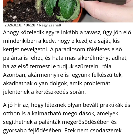
2026.02.8.
/
06:28
/
Nagy Zsanett
Ahogy közeledik egyre inkább a tavasz, úgy jön elő
mindenkiben a kedv, hogy elkezdje a saját, kis
kertjét nevelgetni. A paradicsom tökéletes első
palánta is lehet, és hatalmas sikerélményt adhat,
ha az első termést le tudjuk szüretelni róla.
Azonban, akármennyire is legyünk felkészültek,
akadhatnak olyan dolgok, amik problémát
jelentenek a kertészkedés során.
A jó hír az, hogy léteznek olyan bevált praktikák és
otthon is alkalmazható megoldások, amelyek
segíthetnek a palánták megerősödésében és
gyorsabb fejlődésében. Ezek nem csodaszerek,