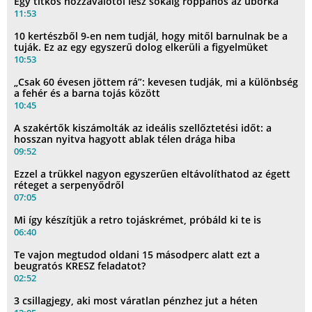
Egy titkos hozzávalótól lesz sokáig roppanós az uborka
11:53
10 kertészből 9-en nem tudjál, hogy mitől barnulnak be a
tuják. Ez az egy egyszerű dolog elkerüli a figyelmüket
10:53
„Csak 60 évesen jöttem rá”: kevesen tudják, mi a különbség
a fehér és a barna tojás között
10:45
A szakértők kiszámolták az ideális szellőztetési időt: a
hosszan nyitva hagyott ablak télen drága hiba
09:52
Ezzel a trükkel nagyon egyszerűen eltávolíthatod az égett
réteget a serpenyődről
07:05
Mi így készítjük a retro tojáskrémet, próbáld ki te is
06:40
Te vajon megtudod oldani 15 másodperc alatt ezt a
beugratós KRESZ feladatot?
02:52
3 csillagjegy, aki most váratlan pénzhez jut a héten