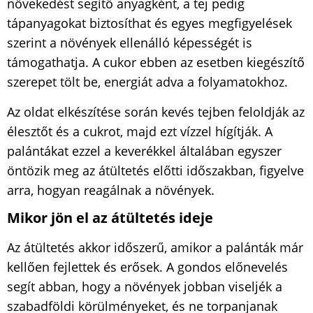
növekedést segítő anyagként, a tej pedig
tápanyagokat biztosíthat és egyes megfigyelések
szerint a növények ellenálló képességét is
támogathatja. A cukor ebben az esetben kiegészítő
szerepet tölt be, energiát adva a folyamatokhoz.
Az oldat elkészítése során kevés tejben feloldják az
élesztőt és a cukrot, majd ezt vízzel hígítják. A
palántákat ezzel a keverékkel általában egyszer
öntözik meg az átültetés előtti időszakban, figyelve
arra, hogyan reagálnak a növények.
Mikor jön el az átültetés ideje
Az átültetés akkor időszerű, amikor a palánták már
kellően fejlettek és erősek. A gondos előnevelés
segít abban, hogy a növények jobban viseljék a
szabadföldi körülményeket, és ne torpanjanak