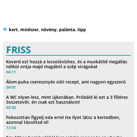
kert
,
módszer
,
növény
,
palánta
,
tipp
FRISS
Keverd ezt hozzá a locsolóvízhez, és a muskátlid megállás
nélkül ontja majd magából a szép virágokat
04:11
Álom puha cseresznyés süti recept, ami nagyon egyszerű
04:01
A WC olyan lesz, mint újkorában. Próbáld ki ezt a 3 filléres
összetevőt, én csak ezt használom!
03:56
Fokozottan figyelj oda erre! Ha ilyet látsz a kertedben,
azonnal távolítsd el!
13:54