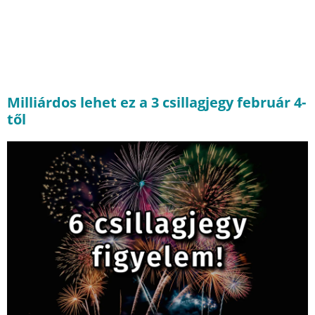
Milliárdos lehet ez a 3 csillagjegy február 4-
től