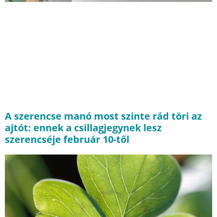
A szerencse manó most szinte rád töri az
ajtót: ennek a csillagjegynek lesz
szerencséje február 10-től